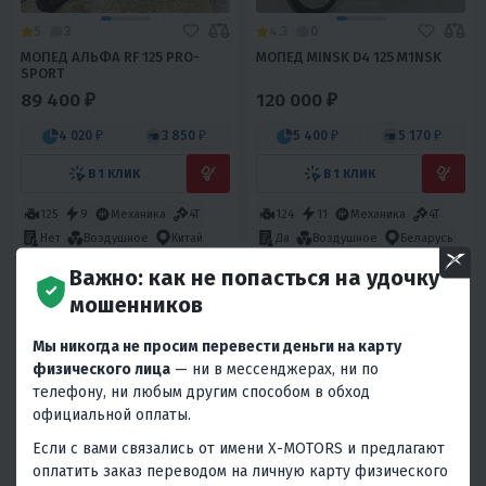
5
3
4.3
0
МОПЕД АЛЬФА RF 125 PRO-
МОПЕД MINSK D4 125 M1NSK
SPORT
89 400 ₽
120 000 ₽
4 020 ₽
3 850 ₽
5 400 ₽
5 170 ₽
В 1 КЛИК
В 1 КЛИК
125
9
Механика
4T
124
11
Механика
4T
Нет
Воздушное
Китай
Да
Воздушное
Беларусь
Важно: как не попасться на удочку
мошенников
Мы никогда не просим перевести деньги на карту
физического лица
— ни в мессенджерах, ни по
телефону, ни любым другим способом в обход
ХИТ ПРОДАЖ
официальной оплаты.
5
22
5
0
Если с вами связались от имени X-MOTORS и предлагают
оплатить заказ переводом на личную карту физического
МОПЕД PROMAX ALPHA RIVA
ПИТ-БАЙК С.МОТО KXD 607