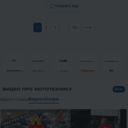
5
1
5
30
МОПЕД MOTOLAND
КРОССОВЫЙ МОТОЦИКЛ
(МОТОЛЕНД) АЛЬФА RX 11
PROMAX DAIKON CB330
65 950 ₽
179 000 ₽
199 000 ₽
-10%
2 970 ₽
2 840 ₽
7 460 ₽
7 710 ₽
В 1 КЛИК
В 1 КЛИК
110
5
Механика
4T
300
28
Механика
4T
Нет
Воздушное
Китай
Нет
Воздушное
Тайвань