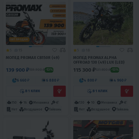
ХИТ ПРОДАЖ
5
15
5
18
МОПЕД PROMAX CB150R (49)
МОПЕД PROMAX ALPHA
OFFROAD 130 (49) LUX (LED)
139 900 ₽
115 300 ₽
159 900 ₽
131 800 ₽
-13%
-13%
6 660 ₽
6 880 ₽
4 800 ₽
4 960 ₽
В 1 КЛИК
В 1 КЛИК
150
16
Механика
4T
130
10
Механика
4T
Нет
Воздушное
Тайвань
Нет
Воздушное
Тайвань