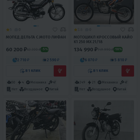
5
0
3.6
0
МОПЕД ДЕЛЬТА С.МОТО ЛИФАН
МОТОЦИКЛ КРОССОВЫЙ КАЙО
K1 250 MX 21/18
60 200 ₽
134 990 ₽
63 300 ₽
149 990 ₽
-5%
-10%
2 710 ₽
2 590 ₽
6 070 ₽
5 810 ₽
В 1 КЛИК
В 1 КЛИК
50
4
Механика
4T
249
21
Механика
4T
Нет
Воздушное
Китай
Нет
Воздушное
Китай