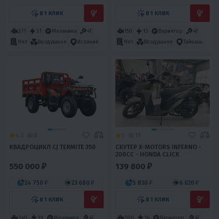
В 1 КЛИК
В 1 КЛИК
271
31
Механика
4T
150
13
Вариатор
4T
Нет
Воздушное
Испания
Нет
Воздушное
Тайвань
4.3
0
5
11
КВАДРОЦИКЛ CJ TERMITE 350
СКУТЕР X-MOTORS INFERNO -
200CC - HONDA CLICK
550 000 ₽
139 800 ₽
24 750 ₽
23 680 ₽
5 830 ₽
6 020 ₽
В 1 КЛИК
В 1 КЛИК
340
19
Механика
4T
200
16
Вариатор
4T