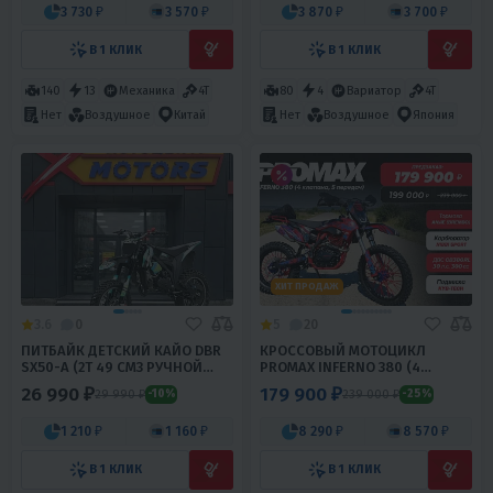
3 730 ₽
3 570 ₽
3 870 ₽
3 700 ₽
В 1 КЛИК
В 1 КЛИК
140
13
Механика
4T
80
4
Вариатор
4T
Нет
Воздушное
Китай
Нет
Воздушное
Япония
ХИТ ПРОДАЖ
3.6
0
5
20
ПИТБАЙК ДЕТСКИЙ КАЙО DBR
КРОССОВЫЙ МОТОЦИКЛ
SX50-A (2T 49 СМ3 РУЧНОЙ
PROMAX INFERNO 380 (4
СТАРТЕР 2022 Г.)
VALVES, 5 GEARS)
26 990 ₽
179 900 ₽
29 990 ₽
239 000 ₽
-10%
-25%
1 210 ₽
1 160 ₽
8 290 ₽
8 570 ₽
В 1 КЛИК
В 1 КЛИК