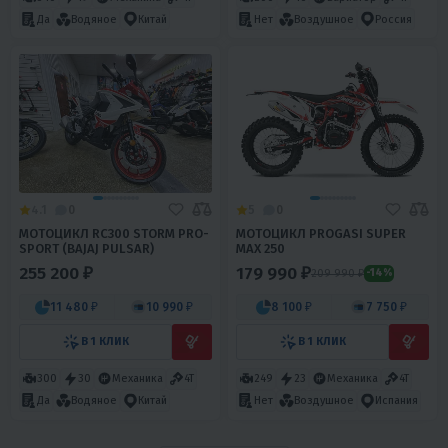
Да
Водяное
Китай
Нет
Воздушное
Россия
4.1
0
5
0
МОТОЦИКЛ RC300 STORM PRO-
МОТОЦИКЛ PROGASI SUPER
SPORT (BAJAJ PULSAR)
MAX 250
255 200 ₽
179 990 ₽
209 990 ₽
-14%
11 480 ₽
10 990 ₽
8 100 ₽
7 750 ₽
В 1 КЛИК
В 1 КЛИК
300
30
Механика
4T
249
23
Механика
4T
Да
Водяное
Китай
Нет
Воздушное
Испания