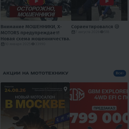
3.8
0
4.6
0
ПИТБАЙК КАЙО EVOLUTION
МОТОЦИКЛ IRBIS TTR 125R 2022
YX140EM 17/14 KRZ (МЕХАН.
СЦЕПЛ., ЭЛ. СТАРТЕР 2022 Г.)
100 200 ₽
99 800 ₽
124 990 ₽
108 900 ₽
-20%
-8%
4 510 ₽
4 310 ₽
4 490 ₽
4 300 ₽
В 1 КЛИК
В 1 КЛИК
140
11
Механика
4T
125
8
Механика
4T
Нет
Масляное
Китай
Нет
Воздушное
Россия