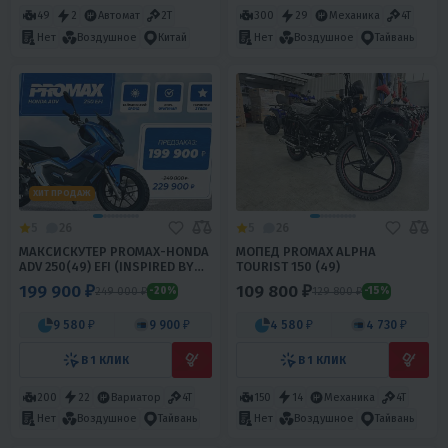
49
2
Автомат
2Т
300
29
Механика
4T
Нет
Воздушное
Китай
Нет
Воздушное
Тайвань
ХИТ ПРОДАЖ
5
26
5
26
МАКСИСКУТЕР PROMAX-HONDA
МОПЕД PROMAX ALPHA
ADV 250(49) EFI (INSPIRED BY
TOURIST 150 (49)
HONDA)
199 900 ₽
109 800 ₽
249 000 ₽
129 800 ₽
-20%
-15%
9 580 ₽
9 900 ₽
4 580 ₽
4 730 ₽
В 1 КЛИК
В 1 КЛИК
200
22
Вариатор
4T
150
14
Механика
4T
Нет
Воздушное
Тайвань
Нет
Воздушное
Тайвань