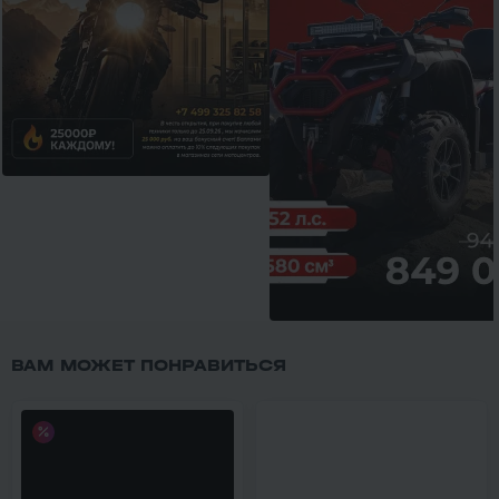
5
28
5
0
МОТОЦИКЛ (ПИТБАЙК) PROMAX
МОПЕД X-MOTORS RIVA - II
FIDET (ФАЙДЕТ) 190E 17/14
CLASSIC
114 900 ₽
86 250 ₽
144 800 ₽
99 800 ₽
-21%
-14%
4 790 ₽
4 950 ₽
3 590 ₽
3 710 ₽
В 1 КЛИК
В 1 КЛИК
150
16
Механика
4T
125
9
Механика
4T
Нет
Воздушное
Тайвань
Нет
Воздушное
Россия
4.5
0
4.3
0
МОТОЦИКЛ MINSK GOOSE 400
ПИТБАЙК С.МОТО KXD 607
M1NSK
14/12" 125 CC PRO SPORT