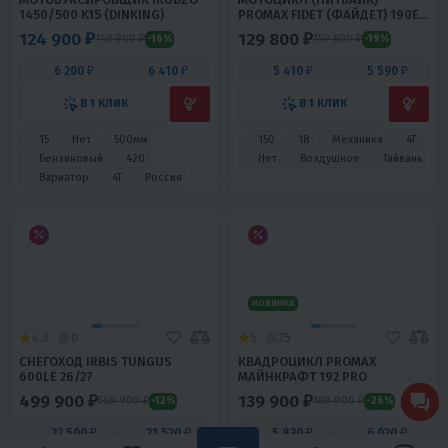
В 1 КЛИК
В 1 КЛИК
49.9
3.5
Автомат
2Т
300
32
Механика
4T
Да
Воздушно-масляное
Нет
Воздушное
Китай
Тайвань
4.1
0
4.8
0
МОПЕД ALFA С.МОТО HUNTER
ЭНДУРО / КРОСС МОТОЦИКЛ
BSE Z1 19/16
67 400 ₽
149 990 ₽
70 900 ₽
-5%
3 030 ₽
2 900 ₽
6 750 ₽
6 460 ₽
В 1 КЛИК
В 1 КЛИК