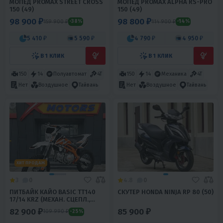
МОПЕД PROMAX STREET CROSS
МОПЕД PROMAX ALPHA RS-PRO
150 (49)
150 (49)
98 900 ₽
98 800 ₽
159 900 ₽
114 900 ₽
-38%
-14%
5 410 ₽
5 590 ₽
4 790 ₽
4 950 ₽
В 1 КЛИК
В 1 КЛИК
150
14
Полуавтомат
4T
150
14
Механика
4T
Нет
Воздушное
Тайвань
Нет
Воздушное
Тайвань
ХИТ ПРОДАЖ
3
0
4.8
0
ПИТБАЙК КАЙО BASIC TT140
СКУТЕР HONDA NINJA RP 80 (50)
17/14 KRZ (МЕХАН. СЦЕПЛ.,
КИКСТАРТЕР)
82 900 ₽
85 900 ₽
109 990 ₽
-25%