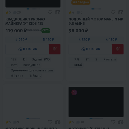
340 000 ₽
77 500 ₽
15 300 ₽
14 640 ₽
3 490 ₽
3 340 ₽
В 1 КЛИК
В 1 КЛИК
397
27.3
Механика
4T
125
9
Механика
4T
Да
Воздушно-масляное
Нет
Воздушное
Китай
Беларусь
ХИТ ПРОДАЖ
5
0
5
18
ПИТБАЙК VENTO PITBIKE 10/10
МОТОЦИКЛ PROMAX
ADVENTURE 300 (PR300)
33 000 ₽
239 000 ₽
38 900 ₽
269 000 ₽
-15%
-11%
1 490 ₽
1 420 ₽
9 960 ₽
10 290 ₽