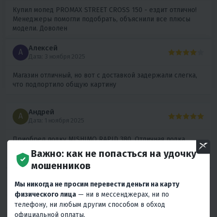
Купил мопед PROMAX STREET CROSS 150 - ездит отлично!
Менеджеры помогли подобрать, объяснили все плюсы
модели. Доволен
Алексей
А
Дата: 3 ноября 2025
Магазин отличный, но вот с доставкой задержали слегка,
что подпортило общую картину
Андрей
А
Дата: 1 ноября 2025
Приобрел лодку MISHIMO RAPID 380. Отличная лодка,
японское качество чувствуется. Немного смутило что в
Важно: как не попасться на удочку
комплекте не было насоса, пришлось докупать отдельно
мошенников
Владислав
В
Мы никогда не просим перевести деньги на карту
Дата: 31 октября 2025
физического лица
— ни в мессенджерах, ни по
телефону, ни любым другим способом в обход
Приобрёл квадроцикл GBM CROSS HILL 200. Надежная
машина! Менеджеры помогли оформить в кредит, всё
официальной оплаты.