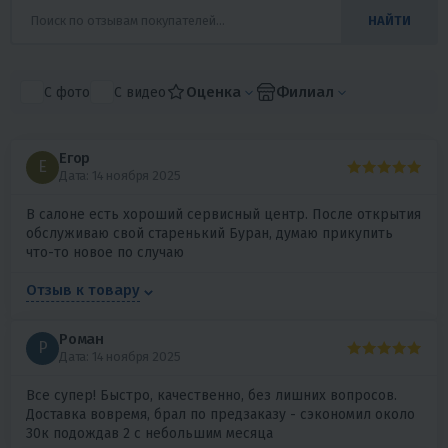
НАЙТИ
Оценка
Филиал
С фото
С видео
Егор
Е
Дата: 14 ноября 2025
В салоне есть хороший сервисный центр. После открытия
обслуживаю свой старенький Буран, думаю прикупить
что-то новое по случаю
Отзыв к товару
5
3
Роман
Подвесной лодочный мотор
Р
TOYAMA(PARSUN) T9,9BMS
Дата: 14 ноября 2025
112 900 ₽
Все супер! Быстро, качественно, без лишних вопросов.
Доставка вовремя, брал по предзаказу - сэкономил около
30к подождав 2 с небольшим месяца