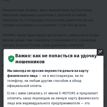
PRO.
Внедорожная резина с ярко выраженным протектором
обеспечит надежное сцепление с дорогой на любой
поверхности. А благодаря технологиям двигателя расход
топлива экономичен и составляет 3 л на 100 км пути.
PROMAX также гарантирует доступность запчастей по более
низким ценам, чем у аналогов. У компании есть сервисные
центры по всей России, а для удаленных клиентов
предоставляется возможность отправки запчастей. Также
Важно: как не попасться на удочку
предлагаются услуги кредита и рассрочки.
мошенников
Модель комплектуется двигателями 49, 125, 130, 150 куб.см. При
наличии маркировки 49куб.см, постановка на учет не
Мы никогда не просим перевести деньги на карту
требуется.
физического лица
— ни в мессенджерах, ни по
телефону, ни любым другим способом в обход
И многое другое, чего не встретить на аналогичной технике!
официальной оплаты.
Если с вами связались от имени X-MOTORS и предлагают
оплатить заказ переводом на личную карту физического
Внешний вид товара, его комплектация и
лица или индивидуального предпринимателя — это
характеристики могут изменяться производителем без