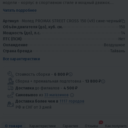
модели - корпус в спортивном стиле и мощный движок.
Мопеды PROMAX действительно является...
Читать подробнее
Артикул
Мопед PROMAX STREET CROSS 150 (49) сине-черный
Объём двигателя (до), куб. см.
150
Мощность (до), л.с.
14
ПТС (ПСМ)
Нет
Охлаждение
Воздушное
Страна бренда
Тайвань
Все характеристики
Стоимость сборки -
6 800 ₽
Сборка + премиальная подготовка -
13 800 ₽
Доставка
до филиалов -
4 500 ₽
Самовывоз
из
33 магазинов
Доставка более чем в
1117 городов
РФ и СНГ от 3 дней
26
О товаре
Характеристики
Гарантия
Отзывы
Как получить