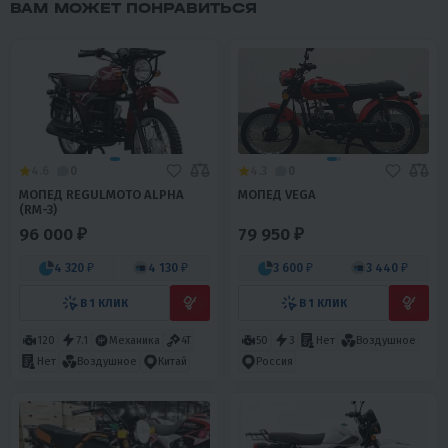
ВАМ МОЖЕТ ПОНРАВИТЬСЯ
4.6
0
4.3
0
МОПЕД REGULMOTO ALPHA
МОПЕД VEGA
(RM-3)
96 000 ₽
79 950 ₽
4 320 ₽
4 130 ₽
3 600 ₽
3 440 ₽
В 1 КЛИК
В 1 КЛИК
120
7.1
Механика
4T
50
3
Нет
Воздушное
Нет
Воздушное
Китай
Россия