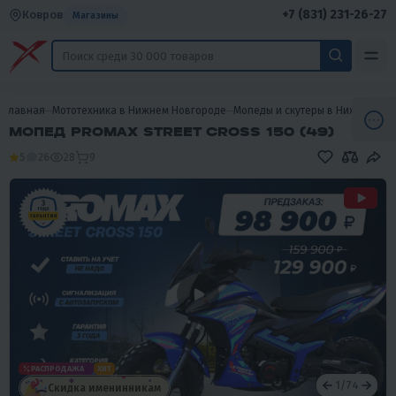
+7 (831) 231-26-27
Ковров
Магазины
Главная
Мототехника в Нижнем Новгороде
Мопеды и скутеры в Нижнем Но
МОПЕД PROMAX STREET CROSS 150 (49)
5
26
28
9
РАСПРОДАЖА
ХИТ
1
/
74
Скидка именинникам