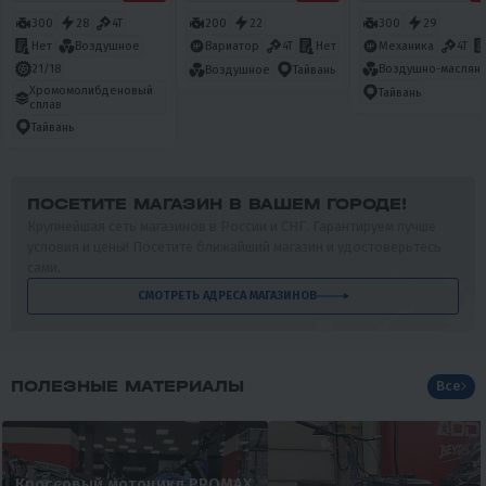
300
28
4T
200
22
300
29
Нет
Воздушное
Вариатор
4T
Нет
Механика
4T
21/18
Воздушно-маслян
Воздушное
Тайвань
Хромомолибденовый
Тайвань
сплав
Тайвань
ПОСЕТИТЕ МАГАЗИН В ВАШЕМ ГОРОДЕ!
Крупнейшая сеть магазинов в России и СНГ. Гарантируем лучше
условия и цены! Посетите ближайший магазин и удостоверьтесь
сами.
СМОТРЕТЬ АДРЕСА МАГАЗИНОВ
ПОЛЕЗНЫЕ МАТЕРИАЛЫ
Все
Кроссовый мотоцикл PROMAX