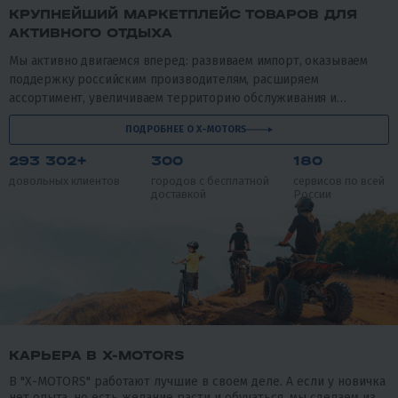
КРУПНЕЙШИЙ МАРКЕТПЛЕЙС ТОВАРОВ ДЛЯ
АКТИВНОГО ОТДЫХА
Мы активно двигаемся вперед: развиваем импорт, оказываем
поддержку российским производителям, расширяем
ассортимент, увеличиваем территорию обслуживания и
доставки, улучшаем уровень сервиса.
ПОДРОБНЕЕ О X-MOTORS
293 302+
300
180
довольных клиентов
городов с бесплатной
сервисов по всей
доставкой
России
КАРЬЕРА В X-MOTORS
В "X-MOTORS" работают лучшие в своем деле. А если у новичка
нет опыта, но есть желание расти и обучаться, мы сделаем из