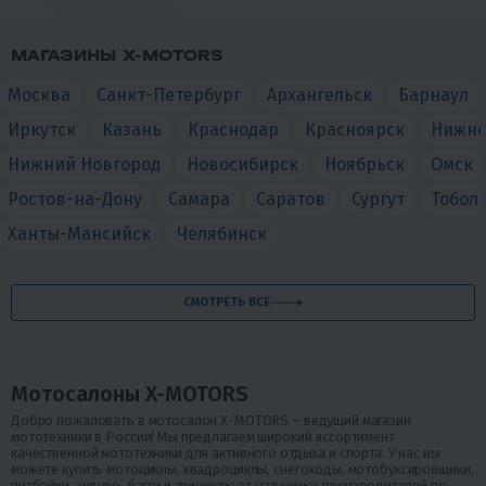
МАГАЗИНЫ X-MOTORS
Москва
Санкт-Петербург
Архангельск
Барнаул
Иркутск
Казань
Краснодар
Красноярск
Нижне
Нижний Новгород
Новосибирск
Ноябрьск
Омск
Ростов-на-Дону
Самара
Саратов
Сургут
Тобол
Ханты-Мансийск
Челябинск
СМОТРЕТЬ ВСЕ
Мотосалоны X-MOTORS
Добро пожаловать в мотосалон X-MOTORS – ведущий магазин
мототехники в России! Мы предлагаем широкий ассортимент
качественной мототехники для активного отдыха и спорта. У нас вы
можете купить мотоциклы, квадроциклы, снегоходы, мотобуксировщики,
питбайки, эндуро, багги и трициклы от надежных производителей по