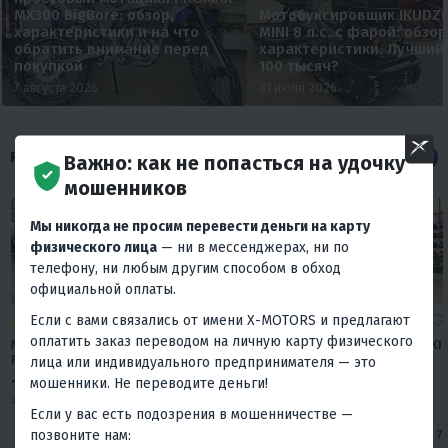
MX300 BigBore: обзор,
Мотобуксировщик IKUDZ
характеристики и на что
MINI 8 л.с. с фарой: обзор
обратить внимание перед
характеристики. Лучший
покупкой
100 тысяч?
7 августа 2026
31 июля 2026
РАСПРОДАЖА
Все
Важно: как не попасться на удочку
мошенников
Мы никогда не просим перевести деньги на карту
физического лица
— ни в мессенджерах, ни по
телефону, ни любым другим способом в обход
официальной оплаты.
Если с вами связались от имени X-MOTORS и предлагают
3.2
0
4.7
0
4.6
0
оплатить заказ переводом на личную карту физического
МОТОЦИКЛ FUEGO
МОТОЦИКЛ GAOKIN GK
МОТОЦИКЛ GAOKIN
RAMBOLOR 250 АКЦИЯ
500 М11 АКЦИЯ
500 М11J АКЦИЯ
лица или индивидуального предпринимателя — это
149 000 ₽
549 000 ₽
599 000 ₽
мошенники. Не переводите деньги!
169 000 ₽
580 000 ₽
690 000 ₽
-12%
-5%
-13%
Если у вас есть подозрения в мошенничестве —
позвоните нам:
6 710 ₽
6 420 ₽
24 710 ₽
23 640 ₽
26 960 ₽
25 7