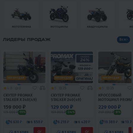
МОТОТЕХНИКА
МОТОЦИКЛЫ
КВАДРОЦИКЛЫ
М
ЛИДЕРЫ ПРОДАЖ
Все
ХИТ ПРОДАЖ
ХИТ ПРОДАЖ
ХИТ ПРОДАЖ
4.8
0
5
25
5
35
СКУТЕР PROMAX
СКУТЕР PROMAX
КРОССОВЫЙ
STALKER X 240(49)
STALKER 240(49)
МОТОЦИКЛ PROMA
BLACKOUT NB300
159 000 ₽
129 000 ₽
229 000 ₽
179 000 ₽
169 000 ₽
249 000 ₽
-11%
-24%
-8%
6 630 ₽
6 850 ₽
6 210 ₽
6 420 ₽
10 380 ₽
10 7
В 1 КЛИК
В 1 КЛИК
В 1 КЛИК