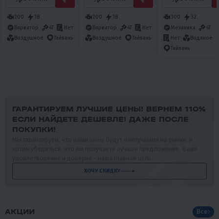
200
18
200
18
300
32
Вариатор
4T
Нет
Вариатор
4T
Нет
Механика
4T
Нет
Водяное
Воздушное
Тайвань
Воздушное
Тайвань
Тайвань
ГАРАНТИРУЕМ ЛУЧШИЕ ЦЕНЫ! ВЕРНЕМ 110%
ЕСЛИ НАЙДЕТЕ ДЕШЕВЛЕ! ДАЖЕ ПОСЛЕ
ПОКУПКИ!
Мы гарантируем, что наши цены будут наилучшими на рынке, и
хотим убедиться, что вы получаете лучшее предложение. Ваше
удовлетворение и доверие - наша главная цель.
ХОЧУ СКИДКУ
АКЦИИ
Все