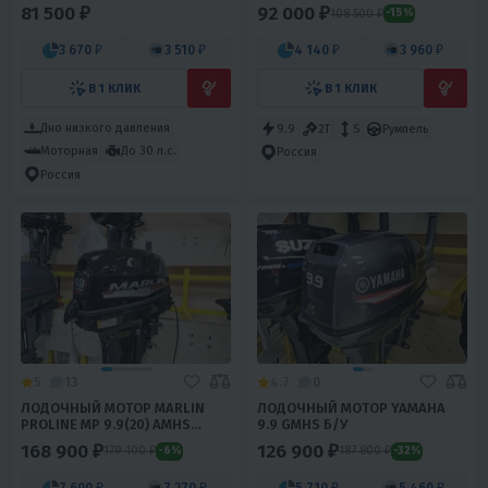
81 500 ₽
92 000 ₽
108 500 ₽
-15%
3 670 ₽
3 510 ₽
4 140 ₽
3 960 ₽
В 1 КЛИК
В 1 КЛИК
Дно низкого давления
9.9
2T
S
Румпель
Моторная
До 30 л.с.
Россия
Россия
5
13
4.7
0
ЛОДОЧНЫЙ МОТОР MARLIN
ЛОДОЧНЫЙ МОТОР YAMAHA
PROLINE MP 9.9(20) AMHS
9.9 GMHS Б/У
FORCE
168 900 ₽
126 900 ₽
179 100 ₽
187 800 ₽
-6%
-32%
7 600 ₽
7 270 ₽
5 710 ₽
5 460 ₽