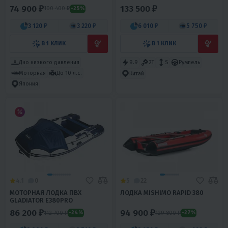
74 900 ₽
133 500 ₽
100 400 ₽
-25%
3 120 ₽
3 220 ₽
6 010 ₽
5 750 ₽
В 1 КЛИК
В 1 КЛИК
Дно низкого давления
9.9
2T
S
Румпель
Моторная
До 10 л.с.
Китай
Япония
4.1
0
5
22
МОТОРНАЯ ЛОДКА ПВХ
ЛОДКА MISHIMO RAPID 380
GLADIATOR E380PRO
86 200 ₽
94 900 ₽
112 700 ₽
129 800 ₽
-24%
-27%