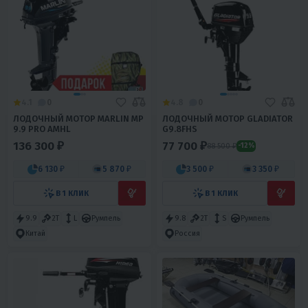
4.1
0
4.8
0
ЛОДОЧНЫЙ МОТОР MARLIN MP
ЛОДОЧНЫЙ МОТОР GLADIATOR
9.9 PRO AMHL
G9.8FHS
136 300 ₽
77 700 ₽
88 500 ₽
-12%
6 130 ₽
5 870 ₽
3 500 ₽
3 350 ₽
В 1 КЛИК
В 1 КЛИК
9.9
2T
L
Румпель
9.8
2T
S
Румпель
Китай
Россия