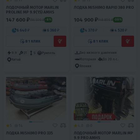
5
11
5
15
ЛОДОЧНЫЙ МОТОР MARLIN
ЛОДКА MISHIMO RAPID 380 PRO
PROLINE MP 9.9(15) AMHS
147 600 ₽
104 900 ₽
156 500 ₽
148 800 ₽
-6%
-30%
6 640 ₽
6 360 ₽
4 370 ₽
4 520 ₽
В 1 КЛИК
В 1 КЛИК
Дно низкого давления
9.9
2T
S
Румпель
Моторная
До 20 л.с.
Китай
Япония
5
14
4.8
0
ЛОДКА MISHIMO PRO 335
ЛОДОЧНЫЙ МОТОР MARLIN MP
9.9 PRO AMHS