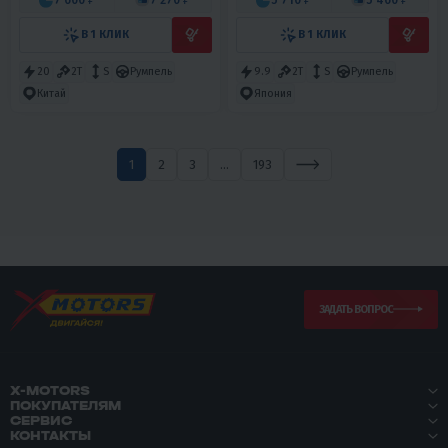
В 1 КЛИК
В 1 КЛИК
20
2T
S
Румпель
9.9
2T
S
Румпель
Китай
Япония
1
2
3
...
193
ЗАДАТЬ ВОПРОС
X-MOTORS
ПОКУПАТЕЛЯМ
СЕРВИС
КОНТАКТЫ