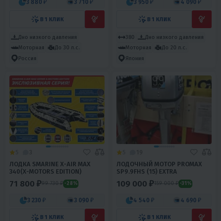
3 880 ₽
3 710 ₽
3 950 ₽
4 090 ₽
В 1 КЛИК
В 1 КЛИК
Дно низкого давления
380
Дно низкого давления
Моторная
До 30 л.с.
Моторная
До 20 л.с.
Россия
Япония
5
3
5
19
ЛОДКА SMARINE X-AIR MAX
ЛОДОЧНЫЙ МОТОР PROMAX
340(X-MOTORS EDITION)
SP9.9FHS (15) EXTRA
71 800 ₽
109 000 ₽
99 730 ₽
159 000 ₽
-28%
-31%
3 230 ₽
3 090 ₽
4 540 ₽
4 690 ₽
В 1 КЛИК
В 1 КЛИК