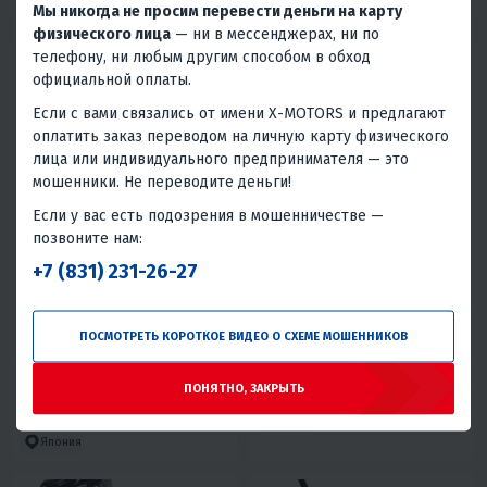
Китай
Китай
Мы никогда не просим перевести деньги на карту
физического лица
— ни в мессенджерах, ни по
телефону, ни любым другим способом в обход
официальной оплаты.
Если с вами связались от имени X-MOTORS и предлагают
оплатить заказ переводом на личную карту физического
лица или индивидуального предпринимателя — это
мошенники. Не переводите деньги!
5
16
4.3
0
Если у вас есть подозрения в мошенничестве —
позвоните нам:
ЛОДКА MISHIMO LITE 315
ЛОДОЧНЫЙ МОТОР SEA PRO
ОТН 9,9S TARPON
+7 (831) 231-26-27
64 900 ₽
88 200 ₽
87 900 ₽
-26%
2 700 ₽
2 790 ₽
3 970 ₽
3 800 ₽
ПОСМОТРЕТЬ КОРОТКОЕ ВИДЕО О СХЕМЕ МОШЕННИКОВ
В 1 КЛИК
В 1 КЛИК
ПОНЯТНО, ЗАКРЫТЬ
Дно низкого давления
9
2T
S
Румпель
Моторная
До 10 л.с.
Китай
Япония