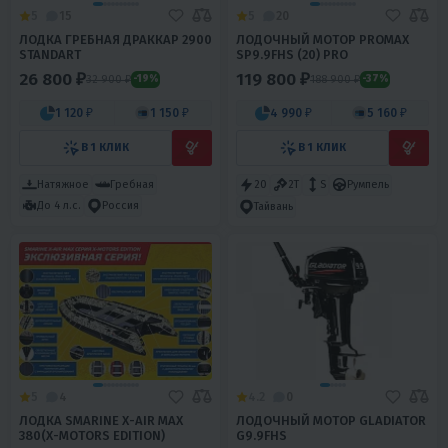
5
15
5
20
ЛОДКА ГРЕБНАЯ ДРАККАР 2900
ЛОДОЧНЫЙ МОТОР PROMAX
STANDART
SP9.9FHS (20) PRO
26 800 ₽
119 800 ₽
32 900 ₽
188 900 ₽
-19%
-37%
1 120 ₽
1 150 ₽
4 990 ₽
5 160 ₽
В 1 КЛИК
В 1 КЛИК
Натяжное
Гребная
20
2T
S
Румпель
До 4 л.с.
Россия
Тайвань
5
4
4.2
0
ЛОДКА SMARINE X-AIR MAX
ЛОДОЧНЫЙ МОТОР GLADIATOR
380(X-MOTORS EDITION)
G9.9FHS