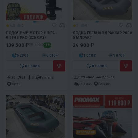
4.3
0
5
9
ЛОДОЧНЫЙ МОТОР HIDEA
ЛОДКА ГРЕБНАЯ ДРАККАР 2600
9.9FHS PRO (326 СМ3)
STANDART
139 500 ₽
24 900 ₽
153 800 ₽
-9%
6 280 ₽
6 010 ₽
1 040 ₽
1 070 ₽
В 1 КЛИК
В 1 КЛИК
Натяжное
Гребная
20
2T
S
Румпель
До 4 л.с.
Россия
Китай
ХИТ ПРОДАЖ