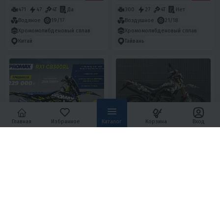
471
47
4T
Да
300
27
4T
Нет
Водяное
19/17
Воздушное
21/18
Хромомолибденовый сплав
Хромомолибденовый сплав
Китай
Тайвань
Главная
Избранное
Каталог
Корзина
Вход
5
26
4.6
0
КРОССОВЫЙ МОТОЦИКЛ
МОТОЦИКЛ MINSK X 250
PROMAX RX1 CB300RL (4
ENDURO M1NSK
VALVES, 6 GEARS)
229 000 ₽
161 000 ₽
269 000 ₽
-15%
11 210 ₽
11 580 ₽
7 250 ₽
6 930 ₽
В 1 КЛИК
В 1 КЛИК
300
29
4T
Нет
225
16.5
4T
Да