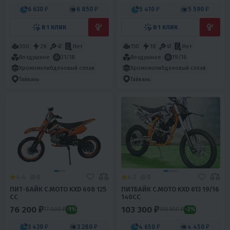
6 630 ₽
6 850 ₽
5 410 ₽
5 590 ₽
В 1 КЛИК
В 1 КЛИК
300
28
4T
Нет
150
18
4T
Нет
Воздушное
21/18
Воздушное
19/16
Хромомолибденовый сплав
Хромомолибденовый сплав
Тайвань
Тайвань
4.4
0
4.3
0
ПИТ-БАЙК С.МОТО KXD 608 125
ПИТБАЙК С.МОТО KXD 613 19/16
СС
140CC
76 200 ₽
103 300 ₽
77 000 ₽
105 500 ₽
-1%
-2%
3 430 ₽
3 280 ₽
4 650 ₽
4 450 ₽