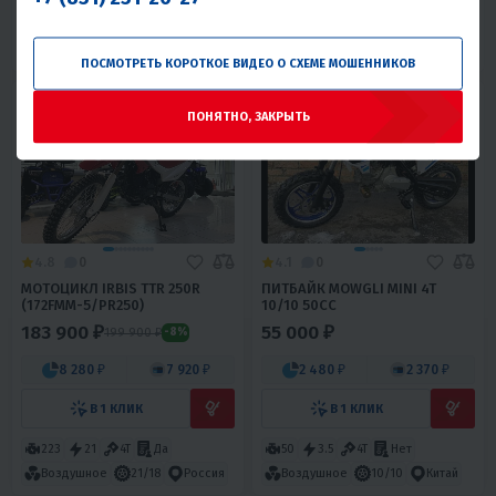
125
10
4T
Нет
160
16
4T
Нет
Воздушное
Китай
Масляное
17/14
Китай
ПОСМОТРЕТЬ КОРОТКОЕ ВИДЕО О СХЕМЕ МОШЕННИКОВ
ПОНЯТНО, ЗАКРЫТЬ
4.8
0
4.1
0
МОТОЦИКЛ IRBIS TTR 250R
ПИТБАЙК MOWGLI MINI 4T
(172FMM-5/PR250)
10/10 50CC
183 900 ₽
55 000 ₽
199 900 ₽
-8%
8 280 ₽
7 920 ₽
2 480 ₽
2 370 ₽
В 1 КЛИК
В 1 КЛИК
223
21
4T
Да
50
3.5
4T
Нет
Воздушное
21/18
Россия
Воздушное
10/10
Китай