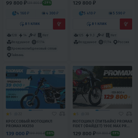
99 800 ₽
129 800 ₽
139 800 ₽
-29%
4 160 ₽
4 300 ₽
5 410 ₽
5 590 ₽
В 1 КЛИК
В 1 КЛИК
128
14
4T
Нет
125
9.3
4T
Нет
Воздушное
17/14
Воздушное
17/14
Россия
Хромомолибденовый сплав
Тайвань
5
22
5
30
КРОССОВЫЙ МОТОЦИКЛ
МОТОЦИКЛ (ПИТБАЙК) PROMAX
PROMAX MX350
FIDET (ФАЙДЕТ) 190E MAX PRO
LUX 19/16
139 000 ₽
129 800 ₽
199 900 ₽
159 800 ₽
-30%
-19%