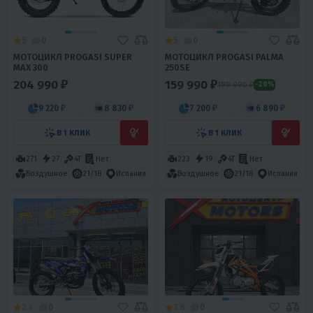
5
0
5
0
МОТОЦИКЛ PROGASI SUPER
МОТОЦИКЛ PROGASI PALMA
MAX 300
250SE
204 990 ₽
159 990 ₽
199 990 ₽
-20%
9 220 ₽
8 830 ₽
7 200 ₽
6 890 ₽
В 1 КЛИК
В 1 КЛИК
271
27
4T
Нет
223
19
4T
Нет
Воздушное
21/18
Испания
Воздушное
21/18
Испания
2.4
0
3.8
0