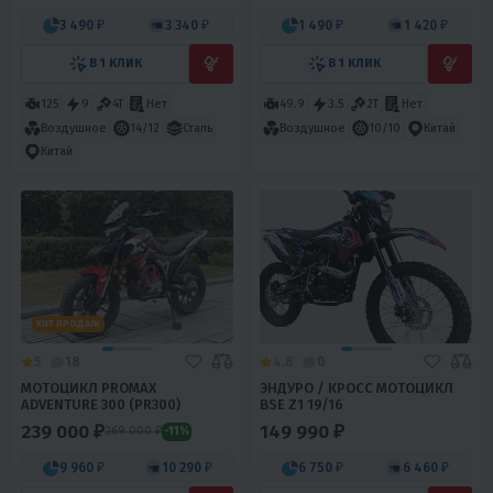
3 490 ₽
3 340 ₽
1 490 ₽
1 420 ₽
В 1 КЛИК
В 1 КЛИК
125
9
4T
Нет
49.9
3.5
2Т
Нет
Воздушное
14/12
Сталь
Воздушное
10/10
Китай
Китай
ХИТ ПРОДАЖ
5
18
4.8
0
МОТОЦИКЛ PROMAX
ЭНДУРО / КРОСС МОТОЦИКЛ
ADVENTURE 300 (PR300)
BSE Z1 19/16
239 000 ₽
149 990 ₽
269 000 ₽
-11%
9 960 ₽
10 290 ₽
6 750 ₽
6 460 ₽