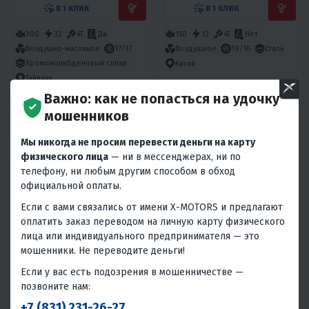
В 1 КЛИК
В 1 КЛИК
300
32
4T
Да
150
12
4T
Нет
Воздушно-масляное
17/17
Воздушное
19/16
Сталь
Хромомолибденовый сплав
Китай
Тайвань
Важно: как не попасться на удочку
мошенников
Мы никогда не просим перевести деньги на карту
физического лица
— ни в мессенджерах, ни по
телефону, ни любым другим способом в обход
официальной оплаты.
Если с вами связались от имени X-MOTORS и предлагают
4.9
0
3
0
оплатить заказ переводом на личную карту физического
ПИТБАЙК “K3” ZIP MOTORS
ПИТБАЙК КАЙО TT160 17/14
лица или индивидуального предпринимателя — это
KRZ (МЕХАН. СЦЕПЛ.,
КИКСТАРТЕР 2022 Г.)
мошенники. Не переводите деньги!
66 950 ₽
100 990 ₽
129 990 ₽
-22%
Если у вас есть подозрения в мошенничестве —
3 010 ₽
2 880 ₽
4 540 ₽
4 350 ₽
позвоните нам:
В 1 КЛИК
В 1 КЛИК
+7 (831) 231-26-27