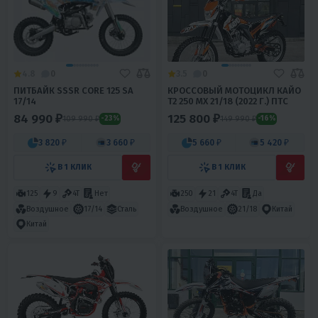
4.8
0
3.5
0
ПИТБАЙК SSSR CORE 125 SA
КРОССОВЫЙ МОТОЦИКЛ КАЙО
17/14
T2 250 MX 21/18 (2022 Г.) ПТС
84 990 ₽
125 800 ₽
109 990 ₽
149 990 ₽
-23%
-16%
3 820 ₽
3 660 ₽
5 660 ₽
5 420 ₽
В 1 КЛИК
В 1 КЛИК
125
9
4T
Нет
250
21
4T
Да
Воздушное
17/14
Сталь
Воздушное
21/18
Китай
Китай