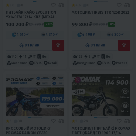
3.8
0
4.6
0
ПИТБАЙК КАЙО EVOLUTION
МОТОЦИКЛ IRBIS TTR 125R 2022
YX140EM 17/14 KRZ (МЕХАН.
СЦЕПЛ., ЭЛ. СТАРТЕР 2022 Г.)
100 200 ₽
99 800 ₽
124 990 ₽
108 900 ₽
-20%
-8%
4 510 ₽
4 310 ₽
4 490 ₽
4 300 ₽
В 1 КЛИК
В 1 КЛИК
140
11
4T
Нет
125
8
4T
Нет
Масляное
17/14
Китай
Воздушное
17/14
Россия
5
30
5
28
КРОССОВЫЙ МОТОЦИКЛ
МОТОЦИКЛ (ПИТБАЙК) PROMAX
PROMAX DAIKON CB330
FIDET (ФАЙДЕТ) 190E 17/14