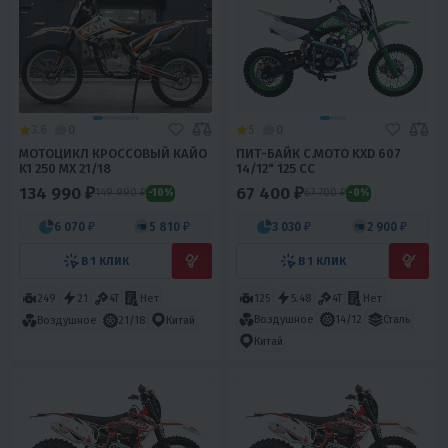
3.6
0
5
0
МОТОЦИКЛ КРОССОВЫЙ КАЙО
ПИТ-БАЙК С.МОТО KXD 607
K1 250 MX 21/18
14/12" 125 CC
134 990 ₽
67 400 ₽
149 990 ₽
67 700 ₽
-10%
-0%
6 070 ₽
5 810 ₽
3 030 ₽
2 900 ₽
В 1 КЛИК
В 1 КЛИК
249
21
4T
Нет
125
5.48
4T
Нет
Воздушное
14/12
Сталь
Воздушное
21/18
Китай
Китай