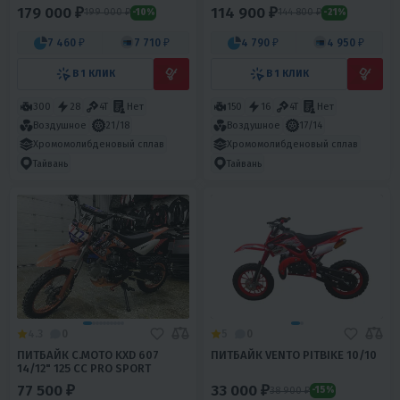
179 000 ₽
114 900 ₽
199 000 ₽
144 800 ₽
-10%
-21%
7 460 ₽
7 710 ₽
4 790 ₽
4 950 ₽
В 1 КЛИК
В 1 КЛИК
300
28
4T
Нет
150
16
4T
Нет
Воздушное
21/18
Воздушное
17/14
Хромомолибденовый сплав
Хромомолибденовый сплав
Тайвань
Тайвань
4.3
0
5
0
ПИТБАЙК С.МОТО KXD 607
ПИТБАЙК VENTO PITBIKE 10/10
14/12" 125 CC PRO SPORT
77 500 ₽
33 000 ₽
38 900 ₽
-15%