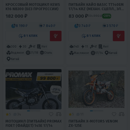
КРОССОВЫЙ МОТОЦИКЛ KEWS
ПИТБАЙК КАЙО BASIC TT140EM
K16 NB300 (БЕЗ ПРОГРЕССИИ)
17/14 KRZ (МЕХАН. СЦЕПЛ., ЭЛ.
СТАРТЕР 2022 Г.)
182 000 ₽
83 000 ₽
114 990 ₽
-28%
8 190 ₽
7 840 ₽
3 740 ₽
3 570 ₽
В 1 КЛИК
В 1 КЛИК
300
30
4T
Нет
140
11
4T
Нет
Водяное
21/18
Сталь
Масляное
17/14
Китай
Китай
5
34
5
11
МОТОЦИКЛ (ПИТБАЙК) PROMAX
ПИТБАЙК X-MOTORS VENOM
FIDET (ФАЙДЕТ) 145E 17/14
ZX-125E