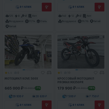
В 1 КЛИК
В 1 КЛИК
125
8
4T
Нет
140
12
4T
Нет
Воздушное
17/14
Сталь
Воздушное
19/16
Китай
Китай
4.4
0
5
10
МОТОЦИКЛ KOVE 500X
КРОССОВЫЙ МОТОЦИКЛ
PROMAX MX350PR
665 000 ₽
179 900 ₽
715 000 ₽
219 900 ₽
-7%
-18%
29 930 ₽
28 630 ₽
7 500 ₽
7 750 ₽
В 1 КЛИК
В 1 КЛИК