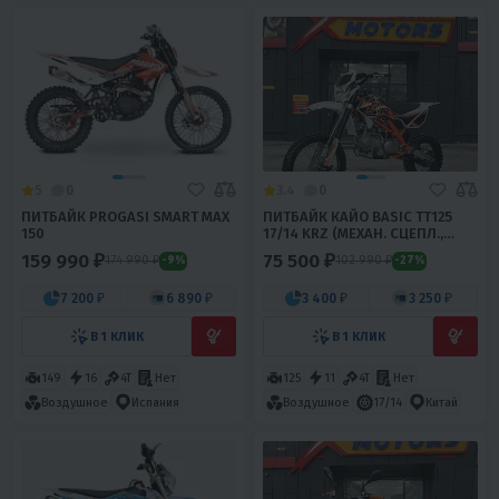
5
0
3.4
0
ПИТБАЙК PROGASI SMART MAX
ПИТБАЙК КАЙО BASIC TT125
150
17/14 KRZ (МЕХАН. СЦЕПЛ.,
КИКСТАРТЕР, 2022 Г.)
159 990 ₽
75 500 ₽
174 990 ₽
102 990 ₽
-9%
-27%
7 200 ₽
6 890 ₽
3 400 ₽
3 250 ₽
В 1 КЛИК
В 1 КЛИК
149
16
4T
Нет
125
11
4T
Нет
Воздушное
Испания
Воздушное
17/14
Китай