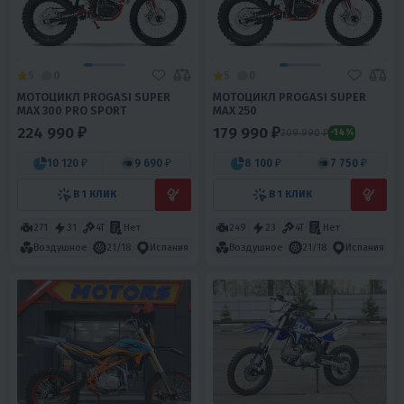
5
0
5
0
МОТОЦИКЛ PROGASI SUPER
МОТОЦИКЛ PROGASI SUPER
MAX 300 PRO SPORT
MAX 250
224 990 ₽
179 990 ₽
209 990 ₽
-14%
10 120 ₽
9 690 ₽
8 100 ₽
7 750 ₽
В 1 КЛИК
В 1 КЛИК
271
31
4T
Нет
249
23
4T
Нет
Воздушное
21/18
Испания
Воздушное
21/18
Испания