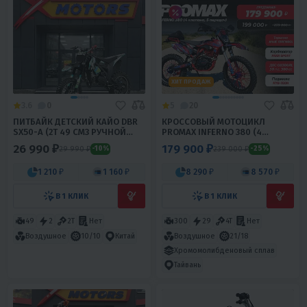
ХИТ ПРОДАЖ
3.6
0
5
20
ПИТБАЙК ДЕТСКИЙ КАЙО DBR
КРОССОВЫЙ МОТОЦИКЛ
SX50-A (2T 49 СМ3 РУЧНОЙ
PROMAX INFERNO 380 (4
СТАРТЕР 2022 Г.)
VALVES, 5 GEARS)
26 990 ₽
179 900 ₽
29 990 ₽
239 000 ₽
-10%
-25%
1 210 ₽
1 160 ₽
8 290 ₽
8 570 ₽
В 1 КЛИК
В 1 КЛИК
49
2
2Т
Нет
300
29
4T
Нет
Воздушное
21/18
Воздушное
10/10
Китай
Хромомолибденовый сплав
Тайвань