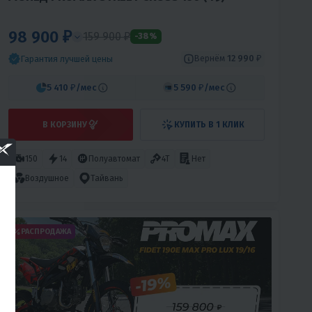
98 900 ₽
159 900 ₽
-38%
Вернём
12 990 ₽
Гарантия лучшей цены
5 410 ₽
/мес
5 590 ₽
/мес
В КОРЗИНУ
КУПИТЬ В 1 КЛИК
150
14
Полуавтомат
4T
Нет
Воздушное
Тайвань
РАСПРОДАЖА