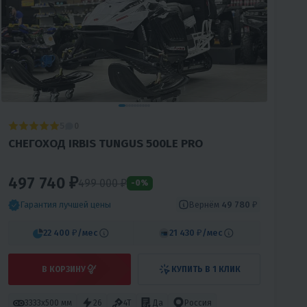
5
0
СНЕГОХОД IRBIS TUNGUS 500LE PRO
497 740 ₽
499 000
₽
-0%
Вернём
49 774 ₽
Гарантия лучшей цены
22 400 ₽
/мес
21 430 ₽
/мес
В КОРЗИНУ
КУПИТЬ В 1 КЛИК
3333х500 мм
26
4T
Да
Россия