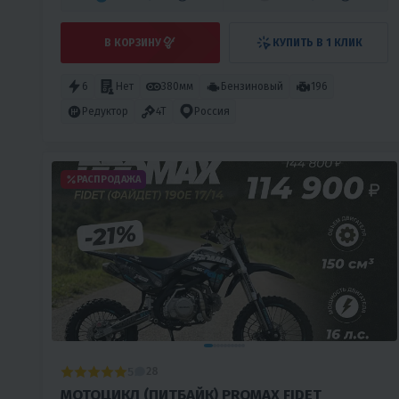
В КОРЗИНУ
КУПИТЬ В 1 КЛИК
6
Нет
380мм
Бензиновый
196
Редуктор
4T
Россия
РАСПРОДАЖА
5
28
МОТОЦИКЛ (ПИТБАЙК) PROMAX FIDET