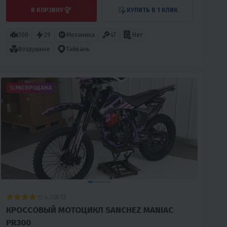
В КОРЗИНУ
КУПИТЬ В 1 КЛИК
300
29
Механика
4T
Нет
Воздушное
Тайвань
РАСПРОДАЖА
4.2
12
КРОССОВЫЙ МОТОЦИКЛ SANCHEZ MANIAC
PR300