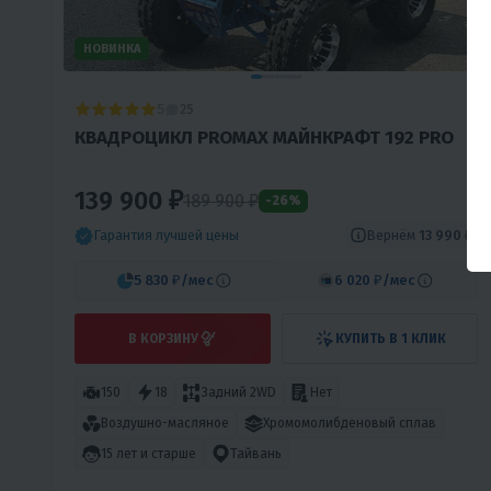
НОВИНКА
5
25
КВАДРОЦИКЛ PROMAX МАЙНКРАФТ 192 PRO
139 900 ₽
189 900
₽
-26%
Вернём
13 990 ₽
Гарантия лучшей цены
5 830 ₽
/мес
6 020 ₽
/мес
В КОРЗИНУ
КУПИТЬ В 1 КЛИК
150
18
Задний 2WD
Нет
Воздушно-масляное
Хромомолибденовый сплав
15 лет и старше
Тайвань