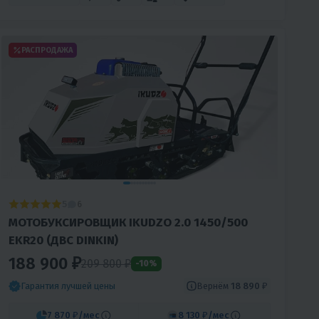
РАСПРОДАЖА
5
6
МОТОБУКСИРОВЩИК IKUDZO 2.0 1450/500
EKR20 (ДВС DINKIN)
188 900 ₽
209 800
₽
-10%
Вернём
18 890 ₽
Гарантия лучшей цены
7 870 ₽
/мес
8 130 ₽
/мес