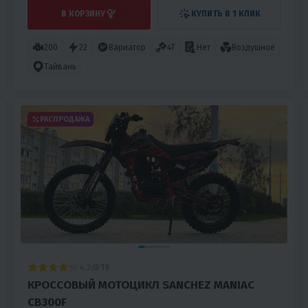
В КОРЗИНУ
КУПИТЬ В 1 КЛИК
200
22
Вариатор
4T
Нет
Воздушное
Тайвань
РАСПРОДАЖА
4.2
19
КРОССОВЫЙ МОТОЦИКЛ SANCHEZ MANIAC
CB300F