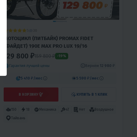
5
30
МОТОЦИКЛ (ПИТБАЙК) PROMAX FIDET
(ФАЙДЕТ) 190E MAX PRO LUX 19/16
129 800 ₽
159 800
₽
-19%
Вернём
12 980 ₽
Гарантия лучшей цены
5 410 ₽
/мес
5 590 ₽
/мес
В КОРЗИНУ
КУПИТЬ В 1 КЛИК
150
18
Механика
4T
Нет
Воздушное
Тайвань