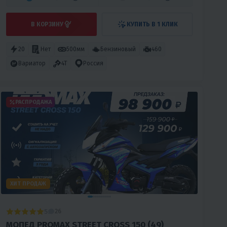
В КОРЗИНУ
КУПИТЬ В 1 КЛИК
20
Нет
500мм
Бензиновый
460
Вариатор
4T
Россия
РАСПРОДАЖА
ХИТ ПРОДАЖ
5
26
МОПЕД PROMAX STREET CROSS 150 (49)