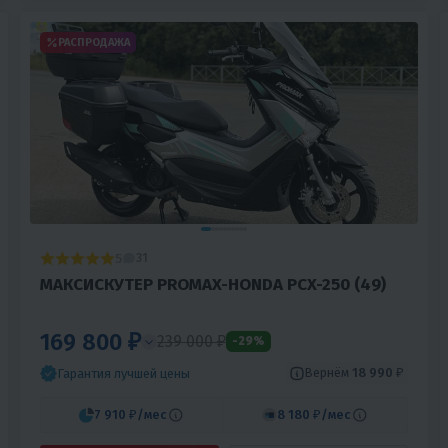
РАСПРОДАЖА
5
31
МАКСИСКУТЕР PROMAX-HONDA PCX-250 (49)
169 800 ₽
239 000 ₽
-29%
Вернём
18 990 ₽
Гарантия лучшей цены
7 910 ₽
/мес
8 180 ₽
/мес