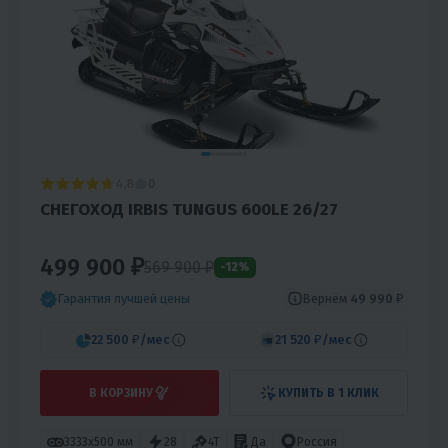
4.8
0
СНЕГОХОД IRBIS TUNGUS 600LE 26/27
499 900 ₽
569 900 ₽
-12%
Вернём
49 990 ₽
Гарантия лучшей цены
22 500 ₽
/мес
21 520 ₽
/мес
В КОРЗИНУ
КУПИТЬ В 1 КЛИК
3333х500 мм
28
4T
Да
Россия