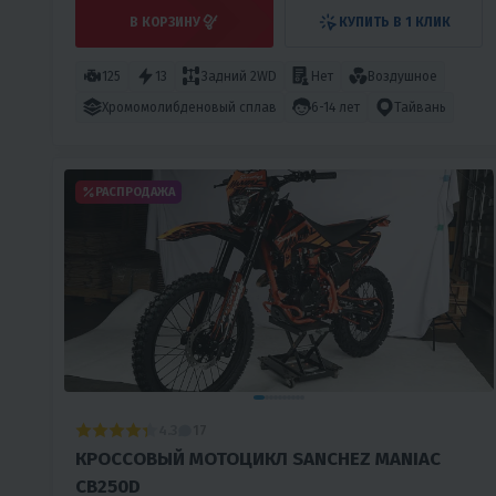
В КОРЗИНУ
КУПИТЬ В 1 КЛИК
125
13
Задний 2WD
Нет
Воздушное
Хромомолибденовый сплав
6-14 лет
Тайвань
РАСПРОДАЖА
4.3
17
КРОССОВЫЙ МОТОЦИКЛ SANCHEZ MANIAC
CB250D