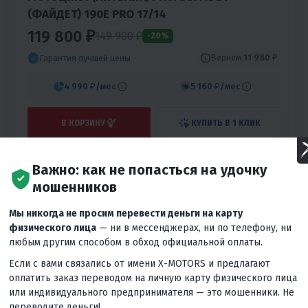
(ФАЙДЕТ) 190E PRO 17/14
119 800 ₽
149 900
₽
-20%
Вернём
11 980 ₽
Гарантия лучшей цены
4 990 ₽
/мес
5 160 ₽
/мес
В КОРЗИНУ
КУПИТЬ В 1 КЛИК
150
16
Механика
4T
Нет
Воздушное
Важно: как не попасться на удочку
Тайвань
мошенников
Мы никогда не просим перевести деньги на карту
физического лица
— ни в мессенджерах, ни по телефону, ни
РАСПРОДАЖА
любым другим способом в обход официальной оплаты.
Если с вами связались от имени X-MOTORS и предлагают
оплатить заказ переводом на личную карту физического лица
или индивидуального предпринимателя — это мошенники. Не
переводите деньги!