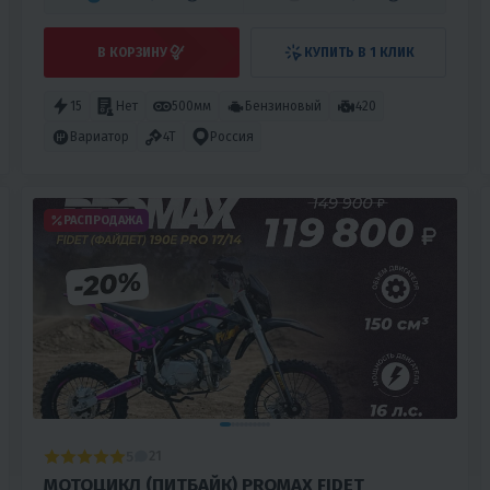
В КОРЗИНУ
КУПИТЬ В 1 КЛИК
15
Нет
500мм
Бензиновый
420
Вариатор
4T
Россия
РАСПРОДАЖА
5
21
МОТОЦИКЛ (ПИТБАЙК) PROMAX FIDET