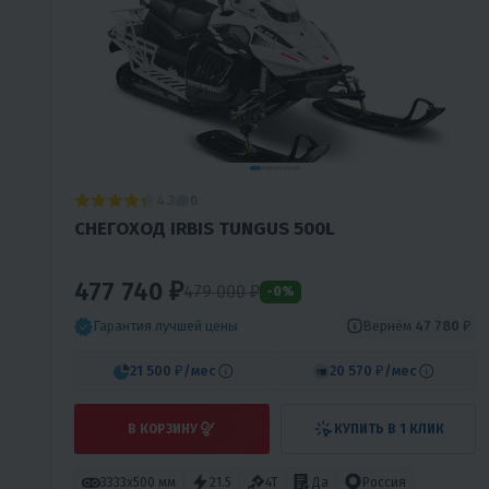
4.3
0
СНЕГОХОД IRBIS TUNGUS 500L
477 740 ₽
479 000 ₽
-0%
Вернём
47 780 ₽
Гарантия лучшей цены
21 500 ₽
/мес
20 570 ₽
/мес
В КОРЗИНУ
КУПИТЬ В 1 КЛИК
3333х500 мм
21.5
4T
Да
Россия