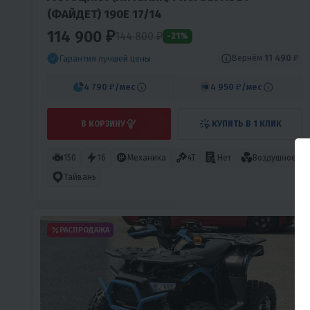
(ФАЙДЕТ) 190E 17/14
114 900 ₽
144 800
₽
-21%
Вернём
11 490 ₽
Гарантия лучшей цены
4 790 ₽
/мес
4 950 ₽
/мес
В КОРЗИНУ
КУПИТЬ В 1 КЛИК
150
16
Механика
4T
Нет
Воздушное
Тайвань
РАСПРОДАЖА