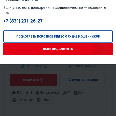
Если у вас есть подозрения в мошенничестве — позвоните
нам:
+7 (831) 231-26-27
5
34
МОПЕД PROMAX STREET CROSS MAX 150 (49)
ПОСМОТРЕТЬ КОРОТКОЕ ВИДЕО О СХЕМЕ МОШЕННИКОВ
119 800 ₽
169 800 ₽
-29%
ПОНЯТНО, ЗАКРЫТЬ
Вернём
12 990 ₽
Гарантия лучшей цены
5 410 ₽
/мес
5 590 ₽
/мес
В КОРЗИНУ
КУПИТЬ В 1 КЛИК
150
11
Полуавтомат
4T
Нет
Воздушное
Тайвань