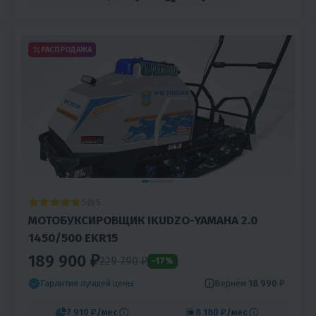
РАСПРОДАЖА
5
5
МОТОБУКСИРОВЩИК IKUDZO-YAMAHA 2.0
1450/500 EKR15
189 900 ₽
229 790
₽
-17%
Вернём
18 990 ₽
Гарантия лучшей цены
7 910 ₽
/мес
8 180 ₽
/мес