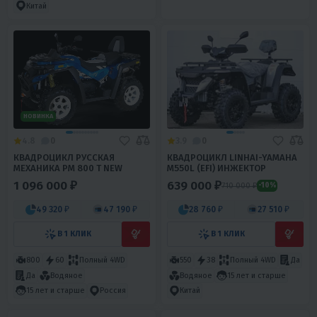
Китай
НОВИНКА
4.8
0
3.9
0
КВАДРОЦИКЛ РУССКАЯ
КВАДРОЦИКЛ LINHAI-YAMAHA
МЕХАНИКА РМ 800 Т NEW
M550L (EFI) ИНЖЕКТОР
1 096 000 ₽
639 000 ₽
710 000 ₽
-10%
49 320 ₽
47 190 ₽
28 760 ₽
27 510 ₽
В 1 КЛИК
В 1 КЛИК
800
60
Полный 4WD
550
38
Полный 4WD
Да
Да
Водяное
Водяное
15 лет и старше
15 лет и старше
Россия
Китай