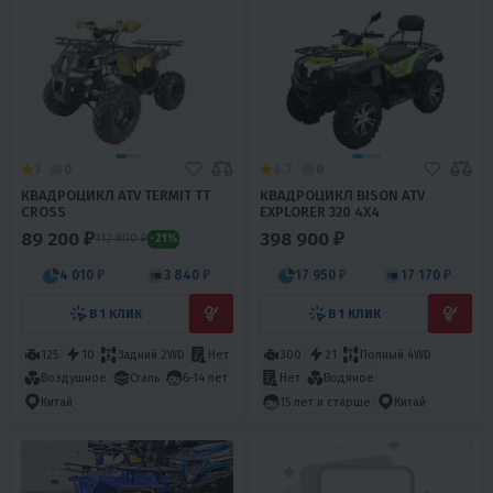
3
0
4.7
0
КВАДРОЦИКЛ ATV TERMIT TT
КВАДРОЦИКЛ BISON ATV
CROSS
EXPLORER 320 4X4
89 200 ₽
398 900 ₽
112 800 ₽
-21%
4 010 ₽
3 840 ₽
17 950 ₽
17 170 ₽
В 1 КЛИК
В 1 КЛИК
125
10
Задний 2WD
Нет
300
21
Полный 4WD
Воздушное
Сталь
6-14 лет
Нет
Водяное
Китай
15 лет и старше
Китай