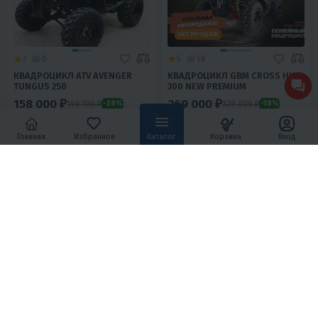
ХИТ ПРОДАЖ
3
0
5
18
КВАДРОЦИКЛ ATV AVENGER
КВАДРОЦИКЛ GBM CROSS HILL
TUNGUS 250
300 NEW PREMIUM
158 000 ₽
269 000 ₽
196 700 ₽
329 000 ₽
-20%
-18%
7 110 ₽
6 800 ₽
11 210 ₽
11 580 ₽
Главная
Избранное
Каталог
Корзина
Вход
В 1 КЛИК
В 1 КЛИК
250
19
Задний 2WD
200
25
Задний 2WD
Нет
Воздушное
Сталь
Нет
Масляное
Хромомолибденовый сплав
15 лет и старше
Китай
15 лет и старше
Тайвань