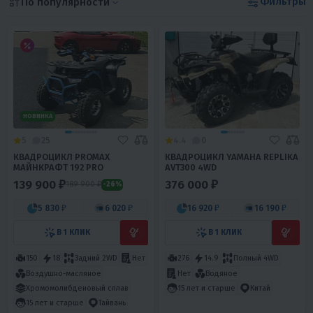
Фильтры
По популярности
НОВИНКА
5
25
4.4
0
КВАДРОЦИКЛ PROMAX
КВАДРОЦИКЛ YAMAHA REPLIKA
МАЙНКРАФТ 192 PRO
AVT300 4WD
139 900 ₽
376 000 ₽
189 900 ₽
-26%
5 830 ₽
6 020 ₽
16 920 ₽
16 190 ₽
В 1 КЛИК
В 1 КЛИК
150
18
Задний 2WD
Нет
276
14.9
Полный 4WD
Воздушно-масляное
Нет
Водяное
Хромомолибденовый сплав
15 лет и старше
Китай
15 лет и старше
Тайвань