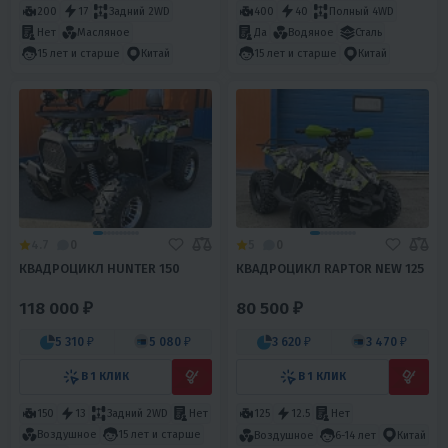
200
17
Задний 2WD
400
40
Полный 4WD
Нет
Масляное
Да
Водяное
Сталь
15 лет и старше
Китай
15 лет и старше
Китай
4.7
0
5
0
КВАДРОЦИКЛ HUNTER 150
КВАДРОЦИКЛ RAPTOR NEW 125
118 000 ₽
80 500 ₽
5 310 ₽
5 080 ₽
3 620 ₽
3 470 ₽
В 1 КЛИК
В 1 КЛИК
150
13
Задний 2WD
Нет
125
12.5
Нет
Воздушное
15 лет и старше
Воздушное
6-14 лет
Китай