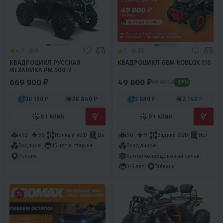
4.9
0
5
20
КВАДРОЦИКЛ РУССКАЯ
КВАДРОЦИКЛ GBM ROBLOX 110
МЕХАНИКА РМ 500-2
669 900 ₽
49 800 ₽
69 800 ₽
-29%
30 150 ₽
28 840 ₽
2 080 ₽
2 140 ₽
В 1 КЛИК
В 1 КЛИК
493
38
Полный 4WD
Да
90
9
Задний 2WD
Нет
Водяное
15 лет и старше
Воздушное
Хромомолибденовый сплав
Россия
3-5 лет
Тайвань