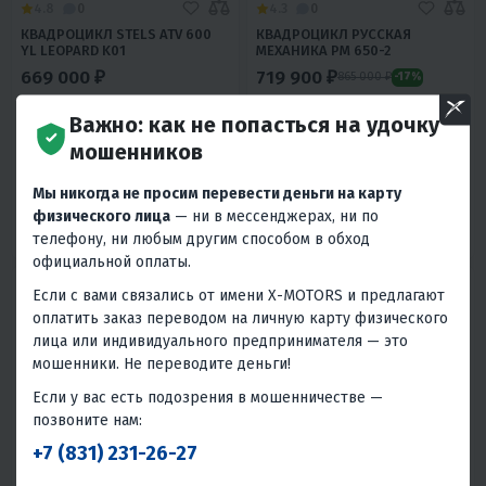
4.8
0
4.3
0
КВАДРОЦИКЛ STELS ATV 600
КВАДРОЦИКЛ РУССКАЯ
YL LEOPARD K01
МЕХАНИКА РМ 650-2
669 000 ₽
719 900 ₽
865 000 ₽
-17%
30 110 ₽
28 800 ₽
32 400 ₽
31 000 ₽
Важно: как не попасться на удочку
мошенников
В 1 КЛИК
В 1 КЛИК
Мы никогда не просим перевести деньги на карту
594
39
Полный 4WD
Да
622
42
Полный 4WD
Да
физического лица
— ни в мессенджерах, ни по
Водяное
Сталь
Водяное
15 лет и старше
телефону, ни любым другим способом в обход
15 лет и старше
Россия
Россия
официальной оплаты.
Если с вами связались от имени X-MOTORS и предлагают
оплатить заказ переводом на личную карту физического
лица или индивидуального предпринимателя — это
мошенники. Не переводите деньги!
Если у вас есть подозрения в мошенничестве —
позвоните нам:
5
26
4.5
0
+7 (831) 231-26-27
КВАДРОЦИКЛ PROMAX SPACE
КВАДРОЦИКЛ YAMAHA REPLIKA