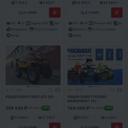
7 240 ₽
6 920 ₽
68 850 ₽
65 880 ₽
В 1 КЛИК
В 1 КЛИК
150
13
Задний 2WD
Нет
976
96
Полный 4WD
Да
Воздушное
15 лет и старше
Водяное
15 лет и старше
Китай
Китай
4.2
0
5
19
КВАДРОЦИКЛ IRBIS ATV 200
КВАДРОЦИКЛ PROMAX
МАЙНКРАФТ 192
259 450 ₽
149 000 ₽
319 900 ₽
199 900 ₽
-19%
-25%
11 680 ₽
11 170 ₽
6 210 ₽
6 420 ₽
В 1 КЛИК
В 1 КЛИК