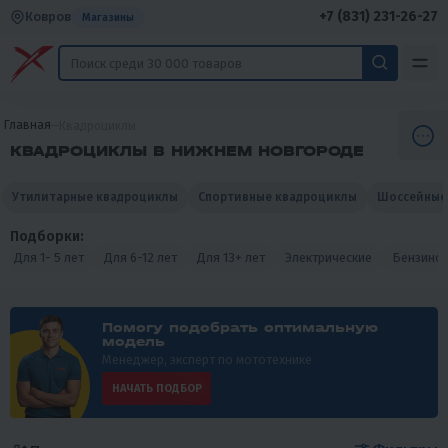
+7 (831) 231-26-27
Ковров
Магазины
Главная
Квадроциклы
КВАДРОЦИКЛЫ В НИЖНЕМ НОВГОРОДЕ
Утилитарные квадроциклы
Спортивные квадроциклы
Шоссейные
Подборки:
Для 1- 5 лет
Для 6-12 лет
Для 13+ лет
Электрические
Бензино
Помогу подобрать оптимальную
модель
Менеджер, эксперт по мототехнике
НАЧАТЬ ПОДБОР