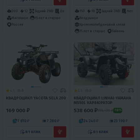
200
12
Задний 2WD
Да
150
18
Задний 2WD
Нет
Масляное
15 лет и старше
Воздушное
Хромомолибденовый сплав
Россия
15 лет и старше
Тайвань
4.1
0
3.6
0
КВАДРОЦИКЛ YACOTA SELA 200
КВАДРОЦИКЛ LINHAI-YAMAHA
M550L КАРБЮРАТОР
169 000 ₽
538 600 ₽
598 400 ₽
-10%
7 610 ₽
7 280 ₽
24 240 ₽
23 190 ₽
В 1 КЛИК
В 1 КЛИК