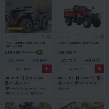
ХИТ ПРОДАЖ
5
17
4.3
0
КВАДРОЦИКЛ GBM CRONOS
КВАДРОЦИКЛ CJ TERMITE 350
420 4WD EFI
489 000 ₽
550 000 ₽
589 000 ₽
-17%
24 540 ₽
25 360 ₽
24 750 ₽
23 680 ₽
В 1 КЛИК
В 1 КЛИК
300
32
Полный 4WD
340
19
Полный 4WD
Да
Нет
Водяное
Водяное
15 лет и старше
Хромомолибденовый сплав
Китай
15 лет и старше
Тайвань