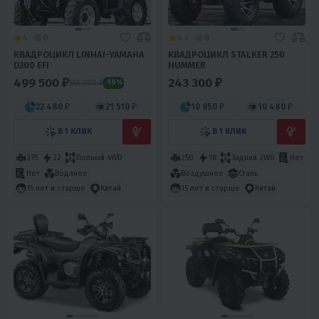
4
0
4.7
0
КВАДРОЦИКЛ LINHAI-YAMAHA
КВАДРОЦИКЛ STALKER 250
D300 EFI
HUMMER
499 500 ₽
243 300 ₽
555 000 ₽
-10%
22 480 ₽
21 510 ₽
10 950 ₽
10 480 ₽
В 1 КЛИК
В 1 КЛИК
275
22
Полный 4WD
250
18
Задний 2WD
Нет
Нет
Водяное
Воздушное
Сталь
15 лет и старше
Китай
15 лет и старше
Китай