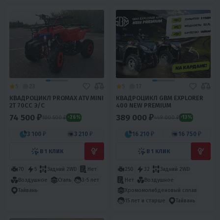
5
23
5
17
КВАДРОЦИКЛ PROMAX ATV MINI
КВАДРОЦИКЛ GBM EXPLORER
2T 70CC Э/С
400 NEW PREMIUM
74 500 ₽
389 000 ₽
100 500 ₽
449 000 ₽
-26%
-13%
3 100 ₽
3 210 ₽
16 210 ₽
16 750 ₽
В 1 КЛИК
В 1 КЛИК
70
5
Задний 2WD
Нет
250
32
Задний 2WD
Воздушное
Сталь
3-5 лет
Нет
Воздушное
Хромомолибденовый сплав
Тайвань
15 лет и старше
Тайвань