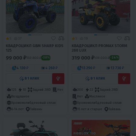
5
37
5
19
КВАДРОЦИКЛ GBM SHARP KIDS
КВАДРОЦИКЛ PROMAX STORM
125
280 LUX
99 000 ₽
319 000 ₽
159 800 ₽
419 000 ₽
-38%
-24%
4 130 ₽
4 260 ₽
13 290 ₽
13 730 ₽
В 1 КЛИК
В 1 КЛИК
125
10
Задний 2WD
Нет
200
22
Задний 2WD
Воздушное
Нет
Масляное
Хромомолибденовый сплав
Хромомолибденовый сплав
6-14 лет
Тайвань
15 лет и старше
Тайвань