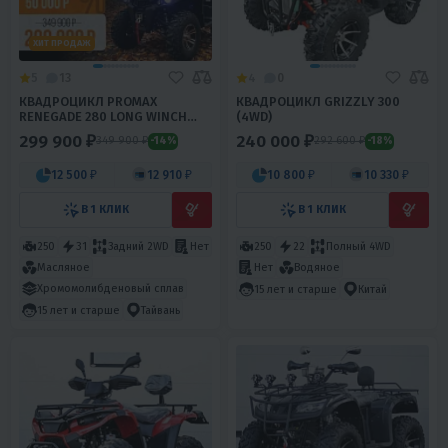
ХИТ ПРОДАЖ
5
13
4
0
КВАДРОЦИКЛ PROMAX
КВАДРОЦИКЛ GRIZZLY 300
RENEGADE 280 LONG WINCH
(4WD)
PRO
299 900 ₽
240 000 ₽
349 900 ₽
292 600 ₽
-14%
-18%
12 500 ₽
12 910 ₽
10 800 ₽
10 330 ₽
В 1 КЛИК
В 1 КЛИК
250
31
Задний 2WD
Нет
250
22
Полный 4WD
Масляное
Нет
Водяное
Хромомолибденовый сплав
15 лет и старше
Китай
15 лет и старше
Тайвань