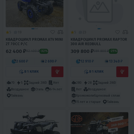
5
19
5
23
КВАДРОЦИКЛ PROMAX ATV MINI
КВАДРОЦИКЛ PROMAX RAPTOR
2T 70CC Р/С
300 AIR REDBULL
62 400 ₽
309 800 ₽
92 400 ₽
389 800 ₽
-32%
-21%
2 600 ₽
2 690 ₽
12 910 ₽
13 340 ₽
В 1 КЛИК
В 1 КЛИК
70
5
Задний 2WD
Нет
280
28
Задний 2WD
Воздушное
Сталь
6-14 лет
Нет
Воздушное
Хромомолибденовый сплав
Тайвань
15 лет и старше
Тайвань