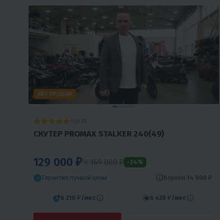
ХИТ ПРОДАЖ
5
25
СКУТЕР PROMAX STALKER 240(49)
129 000 ₽
169 000 ₽
-24%
Вернём
14 900 ₽
Гарантия лучшей цены
6 210 ₽
/мес
6 420 ₽
/мес