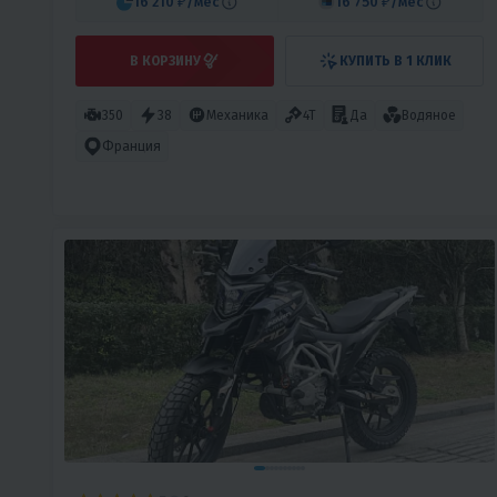
16 210 ₽
/мес
16 750 ₽
/мес
В КОРЗИНУ
КУПИТЬ В 1 КЛИК
350
38
Механика
4T
Да
Водяное
Франция