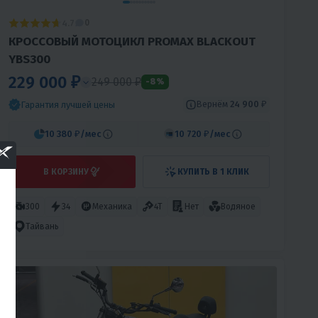
4.7
0
КРОССОВЫЙ МОТОЦИКЛ PROMAX BLACKOUT
YBS300
229 000 ₽
249 000 ₽
-8%
Вернём
24 900 ₽
Гарантия лучшей цены
10 380 ₽
/мес
10 720 ₽
/мес
В КОРЗИНУ
КУПИТЬ В 1 КЛИК
300
34
Механика
4T
Нет
Водяное
Тайвань