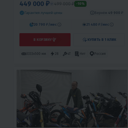
449 000 ₽
499 000 ₽
-10%
Вернём
49 900 ₽
Гарантия лучшей цены
20 790 ₽
/мес
21 480 ₽
/мес
В КОРЗИНУ
КУПИТЬ В 1 КЛИК
3333х500 мм
28
4T
Нет
Россия