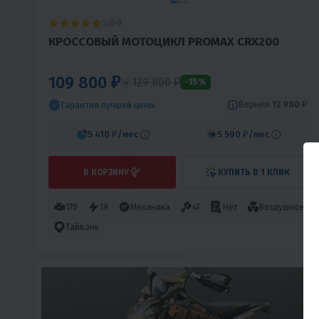
5
0
КРОССОВЫЙ МОТОЦИКЛ PROMAX СRX200
109 800 ₽
129 800 ₽
-15%
Вернём
12 980 ₽
Гарантия лучшей цены
5 410 ₽
/мес
5 590 ₽
/мес
В КОРЗИНУ
КУПИТЬ В 1 КЛИК
170
19
Механика
4T
Нет
Воздушное
Тайвань