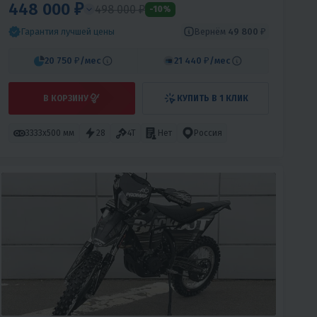
448 000 ₽
498 000 ₽
-10%
Вернём
49 800 ₽
Гарантия лучшей цены
20 750 ₽
/мес
21 440 ₽
/мес
В КОРЗИНУ
КУПИТЬ В 1 КЛИК
3333х500 мм
28
4T
Нет
Россия