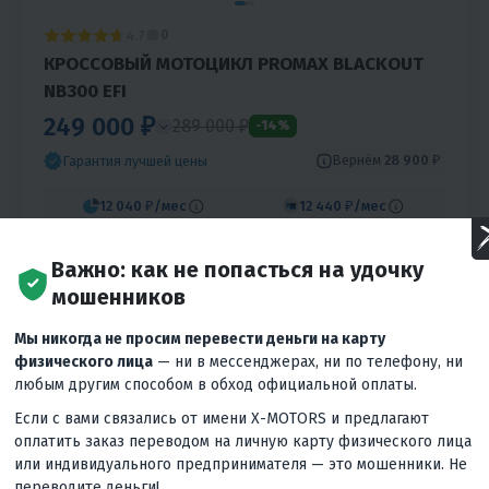
4.7
0
КРОССОВЫЙ МОТОЦИКЛ PROMAX BLACKOUT
NB300 EFI
249 000 ₽
289 000 ₽
-14%
Вернём
28 900 ₽
Гарантия лучшей цены
12 040 ₽
/мес
12 440 ₽
/мес
В КОРЗИНУ
КУПИТЬ В 1 КЛИК
Важно: как не попасться на удочку
мошенников
350
35
Механика
4T
Нет
Водяное
Мы никогда не просим перевести деньги на карту
Тайвань
физического лица
— ни в мессенджерах, ни по телефону, ни
любым другим способом в обход официальной оплаты.
Если с вами связались от имени X-MOTORS и предлагают
оплатить заказ переводом на личную карту физического лица
или индивидуального предпринимателя — это мошенники. Не
переводите деньги!