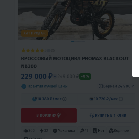
ХИТ ПРОДАЖ
5
35
КРОССОВЫЙ МОТОЦИКЛ PROMAX BLACKOUT
NB300
229 000 ₽
249 000 ₽
-8%
Вернём
24 900 ₽
Гарантия лучшей цены
10 380 ₽
/мес
10 720 ₽
/мес
В КОРЗИНУ
КУПИТЬ В 1 КЛИК
300
32
Механика
4T
Нет
Водяное