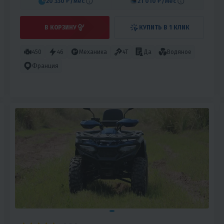
20 330 ₽
/мес
21 010 ₽
/мес
В КОРЗИНУ
КУПИТЬ В 1 КЛИК
450
46
Механика
4T
Да
Водяное
Франция