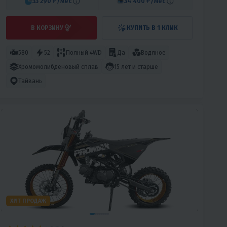
33 290 ₽
/мес
34 400 ₽
/мес
В КОРЗИНУ
КУПИТЬ В 1 КЛИК
580
52
Полный 4WD
Да
Водяное
Хромомолибденовый сплав
15 лет и старше
Тайвань
ХИТ ПРОДАЖ