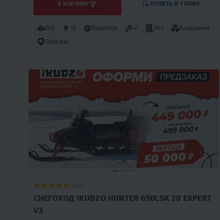
В КОРЗИНУ
КУПИТЬ В 1 КЛИК
200
18
Вариатор
4T
Нет
Воздушное
Тайвань
5
0
СНЕГОХОД IKUDZO HUNTER 650LSK 28 EXPERT
V3