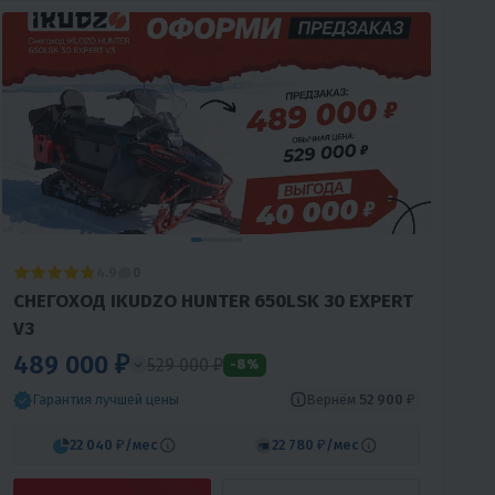
4.9
0
СНЕГОХОД IKUDZO HUNTER 650LSK 30 EXPERT
V3
489 000 ₽
529 000 ₽
-8%
Вернём
52 900 ₽
Гарантия лучшей цены
22 040 ₽
/мес
22 780 ₽
/мес