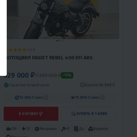
5
0
МОТОЦИКЛ FAIDET REBEL 400 EFI ABS
329 000 ₽
369 000 ₽
-11%
Вернём
36 900 ₽
Гарантия лучшей цены
15 380 ₽
/мес
15 890 ₽
/мес
В КОРЗИНУ
КУПИТЬ В 1 КЛИК
336
32
Механика
4T
Да
Водяное