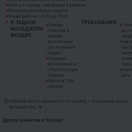
Оплату в период стажировки в размере
Пятидневную рабочую неделю
Режим работы с 10:00 до 19:00
В ЗАДАЧИ
ТРЕБОВАНИЯ:
Помощь
Стре
МЕНЕДЖЕРА
клиентам в
дост
ВХОДИТ:
выборе
зара
мототехники
Умен
для активного
быст
отдыха
нала
Продажа
конта
мототехники и
людь
сопутствующих
Грам
товаров
речь
Работа в CRM
системе
Рабочее место находится по адресу: г. Балашиха, шоссе
Энтузиастов, 1Б
Другие вакансии в Москва: