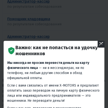
Администратор-кассир
по результатам собеседования
Помощник кладовщика
по результатам собеседования
Администратор-кассир
по результатам собеседования
Важно: как не попасться на удочку
мошенников
БОЛЬШЕ ВАКАНСИЙ
Мы никогда не просим перевести деньги на карту
физического лица
— ни в мессенджерах, ни по
телефону, ни любым другим способом в обход
официальной оплаты.
ЗАПОЛНИТЕ АНКЕТУ, ЧТОБЫ ОТКЛИКНУТЬСЯ НА
ВАКАНСИЮ
Если с вами связались от имени X-MOTORS и предлагают
оплатить заказ переводом на личную карту физического
Благодарим Вас за проявленный интерес к нашей компании.
лица или индивидуального предпринимателя — это
Просим пройти короткий тест. Пожалуйста, отнеситесь к нему
мошенники. Не переводите деньги!
серьезно, так как в нашем выборе мы на 80% будем
основываться на его результаты.