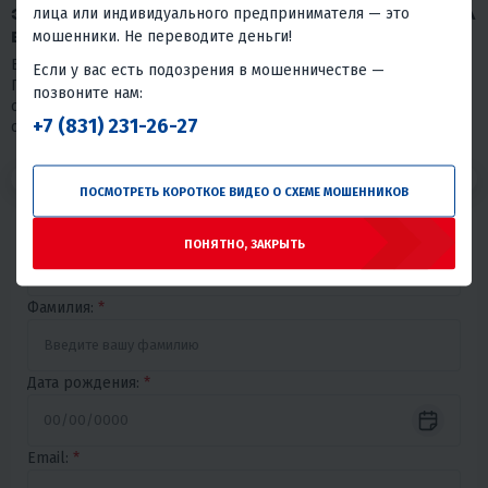
лица или индивидуального предпринимателя — это
ЗАПОЛНИТЕ АНКЕТУ, ЧТОБЫ ОТКЛИКНУТЬСЯ НА
мошенники. Не переводите деньги!
ВАКАНСИЮ
Благодарим Вас за проявленный интерес к нашей компании.
Если у вас есть подозрения в мошенничестве —
Просим пройти короткий тест. Пожалуйста, отнеситесь к нему
позвоните нам:
серьезно, так как в нашем выборе мы на 80% будем
+7 (831) 231-26-27
основываться на его результаты.
1
2
3
ПОСМОТРЕТЬ КОРОТКОЕ ВИДЕО О СХЕМЕ МОШЕННИКОВ
Имя:
*
ПОНЯТНО, ЗАКРЫТЬ
Фамилия:
*
Дата рождения:
*
Email:
*