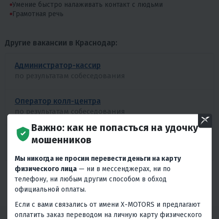
Умение быстро налаживать контакт с людьми
Грамотная речь
Другие вакансии в Краснодар:
Администратор-кассир
по результатам собеседования
Оператор колл-центра
по результатам собеседования
Важно: как не попасться на удочку
Кладовщик
мошенников
по результатам собеседования
Мы никогда не просим перевести деньги на карту
физического лица
— ни в мессенджерах, ни по
БОЛЬШЕ ВАКАНСИЙ
телефону, ни любым другим способом в обход
официальной оплаты.
Если с вами связались от имени X-MOTORS и предлагают
оплатить заказ переводом на личную карту физического