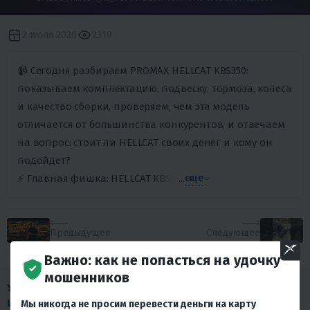
2 июля 2026
2319
📹 Сегодня разбираем PROMAX HELLCAT KBS350:
показываем комплектацию, подвеску, тормоза, колеса
и качество сборки, проверяем, чем эта модель
отличается от большинства конкурентов, и отвечаем
на вопрос: стоит ли HELLCAT своих денег и кому он
подойдет?
⚡️ Главная фишка: HELLCAT KBS350 оснащен новым 350-ку
...
еще
Предыдущее
Следующее
Важно: как не попасться на удочку
мошенников
У НАС МНОГО
ИНТЕРЕСНОГО КОНТЕНТА
!
Мы никогда не просим перевести деньги на карту