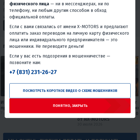
Любишь драйв и интересуешься мототехникой?
физического лица
— ни в мессенджерах, ни по
Подписывайся на наши социальные сети. У нас много
телефону, ни любым другим способом в обход
интересного.
официальной оплаты.
Если с вами связались от имени X-MOTORS и предлагают
оплатить заказ переводом на личную карту физического
лица или индивидуального предпринимателя — это
ПОХОЖИЕ ОБЗОРЫ
мошенники. Не переводите деньги!
Если у вас есть подозрения в мошенничестве —
позвоните нам:
+7 (831) 231-26-27
ПОСМОТРЕТЬ КОРОТКОЕ ВИДЕО О СХЕМЕ МОШЕННИКОВ
И Wi-fi подключил, и мотоцикл
Круизер, который не бьет 
ПОНЯТНО, ЗАКРЫТЬ
приобрел😅
карману🔥🔥 Обзор дорожн
7 августа 2026
мотоцикла FAIDET Rebel 400
от мX-MOTORS
30 июля 2026