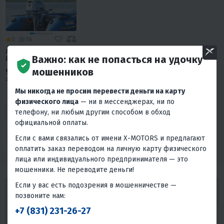
5
16
ЛОДОЧНЫЙ МОТОР
Важно: как не попасться на удочку
PROMAX SP9.9FHS
LIGHT
мошенников
98 900 ₽
139 900 ₽
-29%
Мы никогда не просим перевести деньги на карту
4 120 ₽
4 260 ₽
физического лица
— ни в мессенджерах, ни по
телефону, ни любым другим способом в обход
В 1 КЛИК
официальной оплаты.
9.9
2T
S
Если с вами связались от имени X-MOTORS и предлагают
Румпель
Тайвань
оплатить заказ переводом на личную карту физического
лица или индивидуального предпринимателя — это
мошенники. Не переводите деньги!
Если у вас есть подозрения в мошенничестве —
ГАРАНТИРУЕМ ЛУЧШИЕ ЦЕНЫ! ВЕРНЕМ 110%
позвоните нам:
ЕСЛИ НАЙДЕТЕ ДЕШЕВЛЕ! ДАЖЕ ПОСЛЕ
+7 (831) 231-26-27
ПОКУПКИ!
Мы гарантируем, что наши цены будут наилучшими на рынке, и