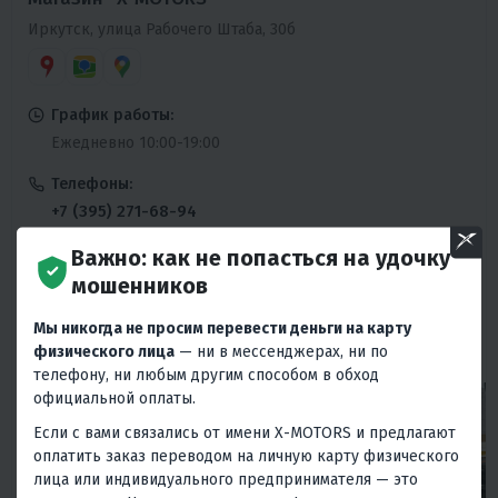
Иркутск, улица Рабочего Штаба, 30б
График работы:
Ежедневно 10:00-19:00
Телефоны:
+7 (395) 271-68-94
Ежедневно 10:00-19:00
Важно: как не попасться на удочку
Сервисный центр:
мошенников
+7 (395) 271-68-94
Мы никогда не просим перевести деньги на карту
Пн-Пт 10:00-19:00
физического лица
— ни в мессенджерах, ни по
телефону, ни любым другим способом в обход
официальной оплаты.
Если с вами связались от имени X-MOTORS и предлагают
оплатить заказ переводом на личную карту физического
лица или индивидуального предпринимателя — это