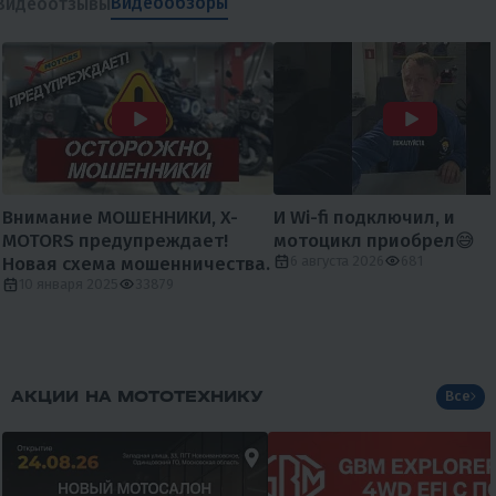
Видеообзоры
Видеоотзывы
Внимание МОШЕННИКИ, X-
И Wi-fi подключил, и
MOTORS предупреждает!
мотоцикл приобрел😅
Новая схема мошенничества.
6 августа 2026
681
10 января 2025
33879
АКЦИИ НА МОТОТЕХНИКУ
Все