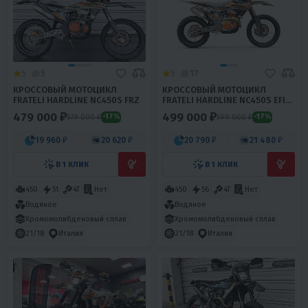
5
5
5
17
КРОССОВЫЙ МОТОЦИКЛ
КРОССОВЫЙ МОТОЦИКЛ
FRATELI HARDLINE NC450S FRZ
FRATELI HARDLINE NC450S EFI
FRZ
479 000 ₽
499 000 ₽
579 000 ₽
599 000 ₽
-17%
-17%
19 960 ₽
20 620 ₽
20 790 ₽
21 480 ₽
В 1 КЛИК
В 1 КЛИК
450
51
4T
Нет
450
56
4T
Нет
Водяное
Водяное
Хромомолибденовый сплав
Хромомолибденовый сплав
21/18
Италия
21/18
Италия