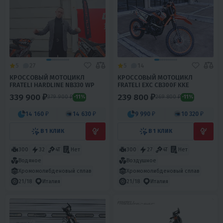
5
27
5
14
КРОССОВЫЙ МОТОЦИКЛ
КРОССОВЫЙ МОТОЦИКЛ
FRATELI HARDLINE NB330 WP
FRATELI EXC CB300F KKE
339 900 ₽
239 800 ₽
379 900 ₽
269 800 ₽
-11%
-11%
14 160 ₽
14 630 ₽
9 990 ₽
10 320 ₽
В 1 КЛИК
В 1 КЛИК
300
32
4T
Нет
300
27
4T
Нет
Водяное
Воздушное
Хромомолибденовый сплав
Хромомолибденовый сплав
21/18
Италия
21/18
Италия