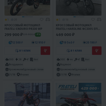
5
20
5
16
КРОССОВЫЙ МОТОЦИКЛ
КРОССОВЫЙ МОТОЦИКЛ
FRATELI ENDURO PR330 WP
FRATELI HARDLINE NC330S EFI
WP
299 900 ₽
469 000 ₽
329 900 ₽
-9%
12 500 ₽
12 910 ₽
19 540 ₽
20 190 ₽
В 1 КЛИК
В 1 КЛИК
300
28
4T
Нет
300
44
4T
Нет
Воздушное
Водяное
Хромомолибденовый сплав
Хромомолибденовый сплав
21/18
Италия
21/18
Италия