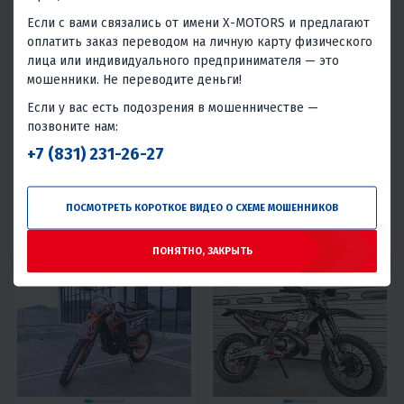
Если с вами связались от имени X-MOTORS и предлагают
5
16
4.7
16
оплатить заказ переводом на личную карту физического
КРОССОВЫЙ МОТОЦИКЛ
КРОССОВЫЙ МОТОЦИКЛ
лица или индивидуального предпринимателя — это
FRATELI HARDLINE NC330S EFI
FRATELI HARDLINE NC330S WP
мошенники. Не переводите деньги!
FRZ
469 000 ₽
429 000 ₽
469 000 ₽
-9%
Если у вас есть подозрения в мошенничестве —
19 540 ₽
20 190 ₽
17 880 ₽
18 470 ₽
позвоните нам:
В 1 КЛИК
В 1 КЛИК
+7 (831) 231-26-27
300
44
4T
Нет
300
39
4T
Нет
Водяное
Водяное
ПОСМОТРЕТЬ КОРОТКОЕ ВИДЕО О СХЕМЕ МОШЕННИКОВ
Хромомолибденовый сплав
Хромомолибденовый сплав
21/18
Италия
21/18
Италия
ПОНЯТНО, ЗАКРЫТЬ