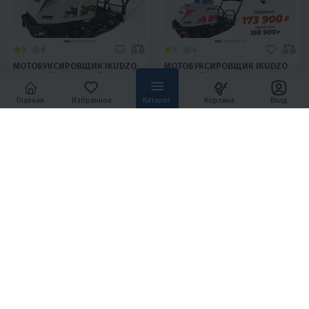
5
6
5
4
МОТОБУКСИРОВЩИК IKUDZO
МОТОБУКСИРОВЩИК IKUDZO
2.0 1450/500 EKR20 (ДВС
2.0 1450/500 EKR20
DINKIN)
188 900 ₽
173 900 ₽
209 800 ₽
198 900 ₽
-10%
-13%
Главная
Избранное
Каталог
Корзина
Вход
7 870 ₽
8 130 ₽
8 290 ₽
8 560 ₽
В 1 КЛИК
В 1 КЛИК
20
Нет
500мм
20
Нет
500мм
Бензиновый
460
Бензиновый
460
Вариатор
4T
Россия
Вариатор
4T
Россия
ХИТ ПРОДАЖ
5
21
5
9