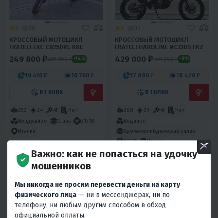
5
20
5
31
КРОССОВЫЙ МОТОЦИКЛ
КРОССОВЫЙ МОТОЦИКЛ
FRATELI EXC CB250RL KKE
FRATELI HARDLINE NC330S FRZ
249 800 ₽
429 000 ₽
289 800 ₽
469 000 ₽
-14%
-9%
10 410 ₽
10 760 ₽
17 880 ₽
18 470 ₽
В 1 КЛИК
В 1 КЛИК
250
24
4T
Нет
300
39
4T
Нет
Воздушное
Сталь
21/18
Водяное
Хромомолибденовый сплав
Италия
21/18
Италия
Важно: как не попасться на удочку
мошенников
Мы никогда не просим перевести деньги на карту
физического лица
— ни в мессенджерах, ни по
телефону, ни любым другим способом в обход
официальной оплаты.