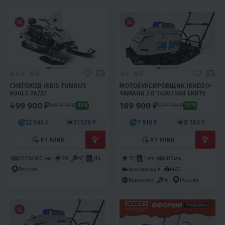
4.8
0
5
5
СНЕГОХОД IRBIS TUNGUS
МОТОБУКСИРОВЩИК IKUDZO-
600LE 26/27
YAMAHA 2.0 1450/500 EKR15
499 900 ₽
189 900 ₽
569 900 ₽
229 790 ₽
-12%
-17%
22 500 ₽
21 520 ₽
7 910 ₽
8 180 ₽
В 1 КЛИК
В 1 КЛИК
3333х500 мм
28
4T
Да
15
Нет
500мм
Бензиновый
420
Россия
Вариатор
4T
Россия