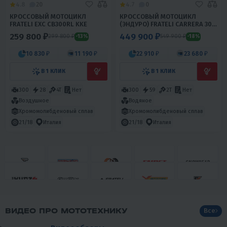
4.8
20
4.7
0
КРОССОВЫЙ МОТОЦИКЛ
КРОССОВЫЙ МОТОЦИКЛ
FRATELI EXC CB300RL KKE
(ЭНДУРО) FRATELI CARRERA 300
2T EFI
259 800 ₽
449 900 ₽
299 800 ₽
549 900 ₽
-13%
-18%
10 830 ₽
11 190 ₽
22 910 ₽
23 680 ₽
В 1 КЛИК
В 1 КЛИК
300
28
4T
Нет
300
59
2Т
Нет
Воздушное
Водяное
Хромомолибденовый сплав
Хромомолибденовый сплав
21/18
Италия
21/18
Италия
ВИДЕО ПРО МОТОТЕХНИКУ
Все