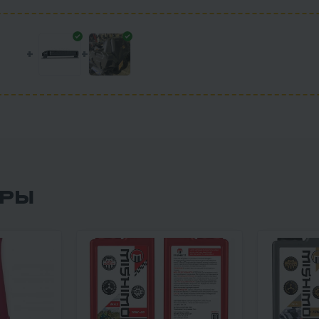
+
+
АРЫ