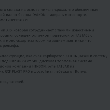
го сплава на основе никель-хрома, что обеспечивает
й вал от бренда DAIKON, лидера в мотоспорте,
матическая CVT.
и AIS, которая сотрудничает с такими известными
адроцикл оснащен отличной подвеской от FASTACE с
 и моно-амортизатором на заднем маятнике, что
х рельефа.
мплектующие, включая карбюратор KEIHIN JAPAN и систему
 подшипники от SKF, дисковая тормозная система
ионов компании HINSON, руль FATBAR из
к RXF PLAST PRO и достойная лебедка от Runva.
 покупателей.