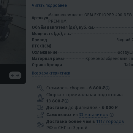
ассортимент техники, от детских мини-квадроцик
Читать подробнее
до...
Машинокомплект GBM EXPLORER 400 NEW
Артикул
PREMIUM
Объём двигателя (до), куб. см.
Мощность (до), л.с.
Привод
Задний 
ПТС (ПСМ)
Охлаждение
Воздуш
Материал рамы
Хромомолибденовый сп
Страна бренда
Тай
Все характеристики
Стоимость сборки -
6 800 ₽
Сборка + премиальная подготовка -
13 800 ₽
Доставка
до филиалов -
6 000 ₽
Самовывоз
из
33 магазинов
Доставка более чем в
1117 городов
РФ и СНГ от 3 дней