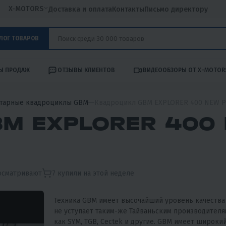
X-MOTORS
Доставка и оплата
Контакты
Письмо директору
ЛОГ ТОВАРОВ
Ы ПРОДАЖ
ОТЗЫВЫ КЛИЕНТОВ
ВИДЕООБЗОРЫ ОТ X-MOTOR
тарные квадроциклы GBM
Квадроцикл GBM EXPLORER 400 NEW 
M EXPLORER 400
осматривают
7
купили на этой неделе
Техника GBM имеет высочайший уровень качества
не уступает таким-же Тайваньским производителя
как SYM, TGB, Cectek и другие. GBM имеет широки