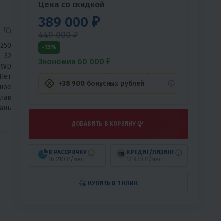
Цена со скидкой
лов
389 000 ₽
449 000 ₽
250
-13%
32
Экономия 60 000 ₽
2WD
Нет
+38 900
бонусных рублей
ное
лав
вань
ДОБАВИТЬ В КОРЗИНУ
В РАССРОЧКУ
КРЕДИТ/ЛИЗИНГ
16 210 ₽/мес
12 970 ₽/мес
КУПИТЬ В 1 КЛИК