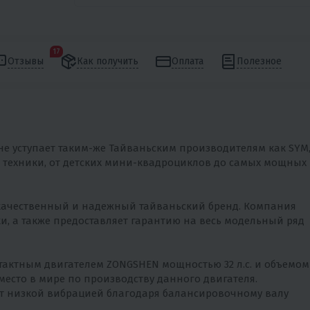
17
Отзывы
Как получить
Оплата
Полезное
е уступает таким-же Тайваньским производителям как SYM
нт техники, от детских мини-квадроциклов до самых мощных
качественный и надежный тайваньский бренд. Компания
и, а также предоставляет гарантию на весь модельный ряд
ктным двигателем ZONGSHEN мощностью 32 л.с. и объемом
е место в мире по производству данного двигателя.
ет низкой вибрацией благодаря балансировочному валу