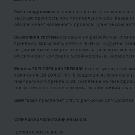
Рама квадроцикла
выполнена из высокотехнологично
высокую прочность при минимальном весе. Карданны
обеспечивает надежность привода. Трансмиссия авто
Выхлопная система
основана на разработках компани
брендами, как GASGAS, YAMAHA, BENELLI и другие. Кв
регулируемыми амортизаторами на передних колесах
обеспечивает комфорт и устойчивость на неровностя
Модель EXPLORER 400 PREMIUM
использует лучшие ко
зажигания CDI ZONGSHEN. В квадроцикле установлены
премиального бренда AISN, сцепление на базе фрикц
профессионального мотокросса, ударостойкий пласти
GBM
также предлагает услуги рассрочки для удобства
Отличия комплектации PREMIUM:
-дорогие литые диски