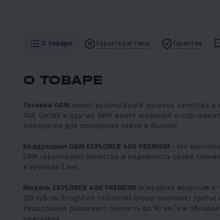
О товаре
Характеристики
Гарантия
О ТОВАРЕ
Техника GBM
имеет высочайший уровень качества и н
TGB, Cectek и другие. GBM имеет широкий ассортиме
аппаратов для покорения тайги и болота!
Квадроцикл GBM EXPLORER 400 PREMIUM
- это высоко
GBM гарантирует качество и надежность своей техник
в течение 3 лет.
Модель EXPLORER 400 PREMIUM
оснащена мощным 4-та
250 куб.см. Zongshen Industrial Group занимает треть
Квадроцикл развивает скорость до 90 км/ч и облада
двигателя.