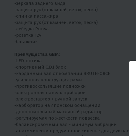
-зеркала заднего вида
-защита рук (от камней, веток, песка)
-спинка пассажира
-защита рук (от камней, веток, песка)
-лебедка Runva
-розетка 12V
-багажник
Преимущества GBM:
-LED-оптика
-спортивный C.D.I блок
-карданный вал от компании BRUTEFORCE
-усиленная конструкция рамы
-противоскользящие подножки
-электронная панель приборов
-электростартер + ручной запуск
-карбюратор на японском оснащении
-дополнительный масляный радиатор
-регулируемая по жесткости подвеска
-балансировочный вал - минимум вибрации
-анатомически продуманное сиденье для двух пасса